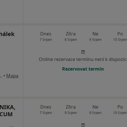
hálek
Dnes
Zítra
Ne
Po
7 Srpen
8 Srpen
9 Srpen
10 Srpe
Online rezervace termínu není k dispozic
Rezervovat termín
40011 Ústí n.L, Ústí nad Labem
•
Mapa
NIKA,
Dnes
Zítra
Ne
Po
NICUM
7 Srpen
8 Srpen
9 Srpen
10 Srpe