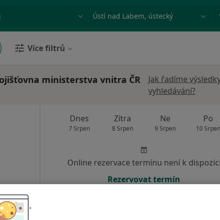
ace, nemoc nebo příjmení
Město nebo region
Více filtrů
jišťovna ministerstva vnitra ČR
Jak řadíme výsledk
vyhledávání?
Dnes
Zítra
Ne
Po
7 Srpen
8 Srpen
9 Srpen
10 Srpe
Online rezervace termínu není k dispozic
Rezervovat termín
M a.s.