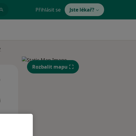
Přihlásit se
Jste lékař?
y
Rozbalit mapu
Út
St
Čt
n
11 Srpen
12 Srpen
13 Srpen
i