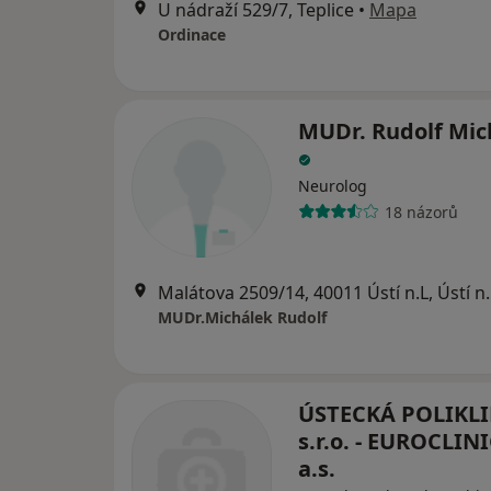
U nádraží 529/7, Teplice
•
Mapa
Ordinace
MUDr. Rudolf Mic
Neurolog
18 názorů
Malátova 2509/14, 
MUDr.Michálek Rudolf
ÚSTECKÁ POLIKLI
s.r.o. - EUROCLI
a.s.