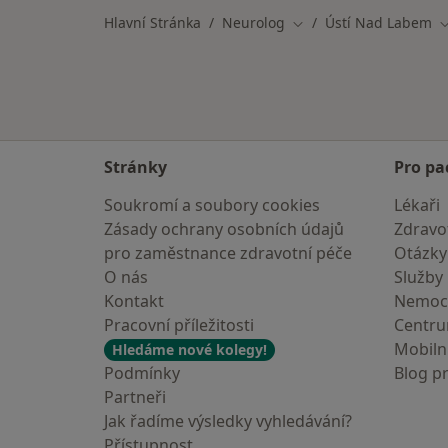
Hlavní Stránka
Neurolog
Ústí Nad Labem
Změna města
Z
Stránky
Pro pa
Soukromí a soubory cookies
Lékaři
Zásady ochrany osobních údajů
Zdravot
pro zaměstnance zdravotní péče
Otázky
O nás
Služby
Kontakt
Nemoc
Pracovní příležitosti
Centr
Mobilní
Hledáme nové kolegy!
Podmínky
Blog p
Partneři
Jak řadíme výsledky vyhledávání?
Přístupnost