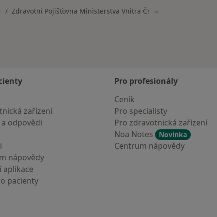
Zdravotní Pojišťovna Ministerstva Vnitra Čr
měna města
Změna města
cienty
Pro profesionály
Ceník
nická zařízení
Pro specialisty
 a odpovědi
Pro zdravotnická zařízení
Noa Notes
Novinka
i
Centrum nápovědy
um nápovědy
 aplikace
ro pacienty