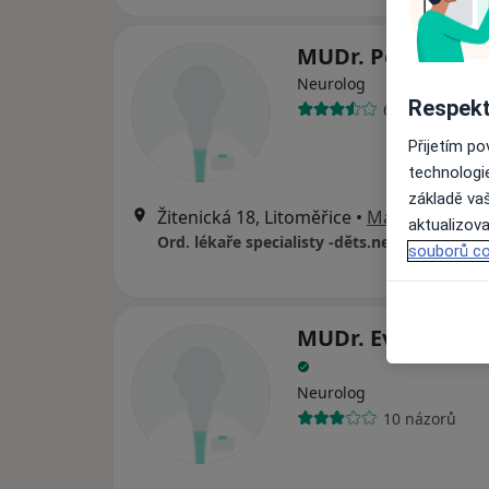
MUDr. Petr Pachi
Neurolog
Respekt
6 názorů
Přijetím p
technologi
základě vaš
Žitenická 18, Litoměřice
•
Mapa
aktualizova
Ord. lékaře specialisty -děts.neurolog
souborů co
MUDr. Eva Šplech
Neurolog
10 názorů