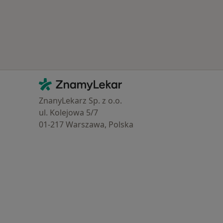
Kontakt
ZnamyLekar - Hlavní stránka
ZnanyLekarz Sp. z o.o.
ul. Kolejowa 5/7
01-217 Warszawa, Polska