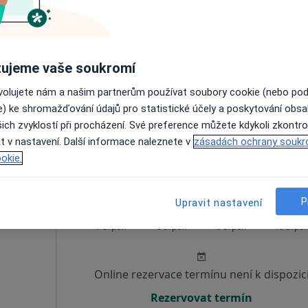
r
Dnes
Zítra
Ne
Po
7 Srpen
8 Srpen
9 Srpen
10 Srpe
ujeme vaše soukromí
ovolujete nám a našim partnerům používat soubory cookie (nebo po
Online rezervace termínu není k dispozic
e) ke shromažďování údajů pro statistické účely a poskytování obs
Rezervovat termín
ich zvyklostí při procházení. Své preference můžete kdykoli zkontro
t v nastavení. Další informace naleznete v
zásadách ochrany soukr
okie.
P
Upravit nastavení
tnová
Dnes
Zítra
Ne
Po
7 Srpen
8 Srpen
9 Srpen
10 Srpe
Online rezervace termínu není k dispozic
Rezervovat termín