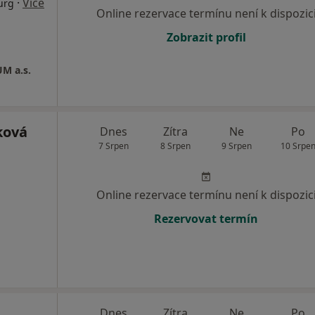
·
Více
urg
Online rezervace termínu není k dispozic
Zobrazit profil
M a.s.
ková
Dnes
Zítra
Ne
Po
7 Srpen
8 Srpen
9 Srpen
10 Srpe
Online rezervace termínu není k dispozic
Rezervovat termín
Dnes
Zítra
Ne
Po