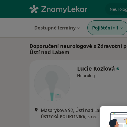
specializ
Dostupné termíny
Pojištění
•
1
Doporučení neurologové s Zdravotní po
Ústí nad Labem
Lucie Kozlová
Neurolog
Masarykova 92, Ústí nad Labem
•
Mapa
ÚSTECKÁ POLIKLINIKA, s.r.o. - EUROCLINICU