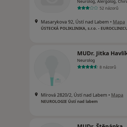
Neurolog, Alergolog, Chir
52 názorů
Masarykova 92, Ústí nad Labem
•
Mapa
ÚSTECKÁ POLIKLINIKA, s.r.o. - EUROCLINICU
MUDr. Jitka Havlí
Neurolog
8 názorů
Mírová 2820/2, Ústí nad Labem
•
Mapa
NEUROLOGIE Ústí nad labem
MUDr. Štěpánka