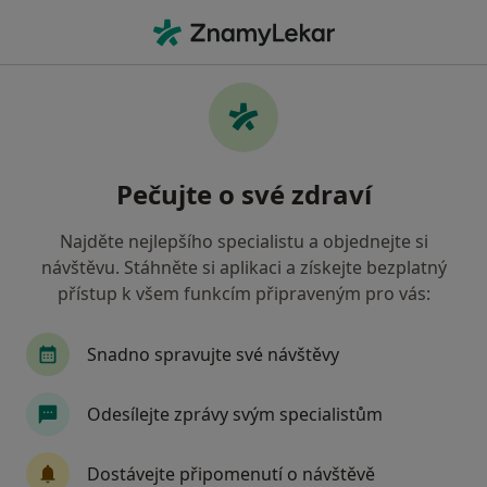
Hla
Internista • Ústí nad Labem, ústecký
Filtry
• 1
Mapa
Doporučení internisté s Zdravotní
Pečujte o své zdraví
pojišťovna ministerstva vnitra ČR Ústí nad
Labem
Najděte nejlepšího specialistu a objednejte si
Jak řadíme výsledky vyhledávání?
návštěvu. Stáhněte si aplikaci a získejte bezplatný
přístup k všem funkcím připraveným pro vás:
Snadno spravujte své návštěvy
Odesílejte zprávy svým specialistům
Dostávejte připomenutí o návštěvě
MUDr. Jarmila Pavlovičová