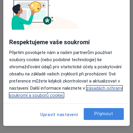
Ordinace
Tento specialista nenabízí online rezervaci termínu na této adrese.
Rezervovat termín
Respektujeme vaše soukromí
Přijetím povolujete nám a našim partnerům používat
soubory cookie (nebo podobné technologie) ke
shromažďování údajů pro statistické účely a poskytování
obsahu na základě vašich zvyklostí při procházení. Své
preference můžete kdykoli zkontrolovat a aktualizovat v
nastavení. Další informace naleznete v
zásadách ochrany
MUDr. Eva Lohniská
soukromí a souborů cookie.
Internista, Fyzioterapeut
Fügnerova 1/1137, Litoměřice
•
Mapa
Přijmout
Upravit nastavení
REHAMEDIKA s.r.o.
Tento specialista nenabízí online rezervaci termínu na této adrese.