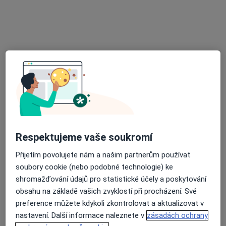
Poliklinika Rokycanova
Tento specialista nenabízí online rezervaci termínu na této adrese.
Rezervovat termín
Respektujeme vaše soukromí
MUDr. Lucie Krejčí
Přijetím povolujete nám a našim partnerům používat
soubory cookie (nebo podobné technologie) ke
Internista, Endokrinolog
shromažďování údajů pro statistické účely a poskytování
37 názorů
obsahu na základě vašich zvyklostí při procházení. Své
Rokycanova 2798, Pardubice
•
Mapa
preference můžete kdykoli zkontrolovat a aktualizovat v
Poliklinika Rokycanova
nastavení. Další informace naleznete v
zásadách ochrany