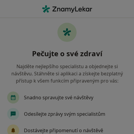
Hla
Internista • Pardubice, pardubický
Filtry
• 1
Mapa
Doporučení internisté s Zdravotní
Pečujte o své zdraví
pojišťovna ministerstva vnitra ČR Pardubice
Jak řadíme výsledky vyhledávání?
Najděte nejlepšího specialistu a objednejte si
návštěvu. Stáhněte si aplikaci a získejte bezplatný
přístup k všem funkcím připraveným pro vás:
Snadno spravujte své návštěvy
Odesílejte zprávy svým specialistům
MUDr. Dagmar Kodedová
Dostávejte připomenutí o návštěvě
Internista, Endokrinolog