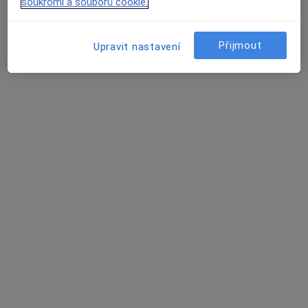
Tento specialista nenabízí online rezervaci termínu na této adrese.
soukromí a souborů cookie.
Rezervovat termín
Přijmout
Upravit nastavení
MUDr. Alena Procházková
Internista
3 názory
Kyjevská 44, Pardubice
•
Mapa
Krajská nemocnice Pardubice, infekční oddělení
Tento specialista nenabízí online rezervaci termínu na této adrese.