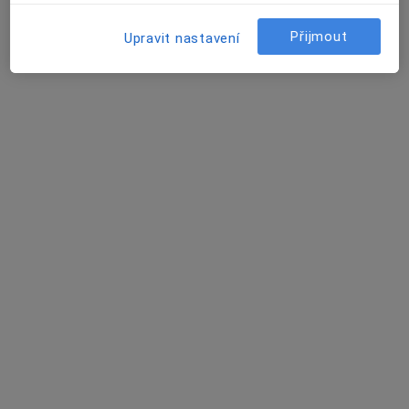
Přijmout
Upravit nastavení
Naďa Jánošková
Internista
Tábor
•
Mapa
Ordinace
Tento specialista nenabízí online rezervaci termínu na této adrese.
Rezervovat termín