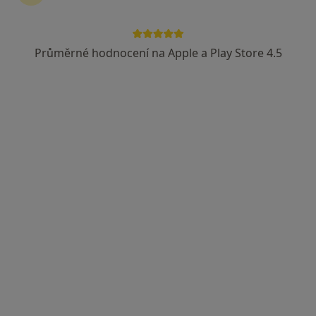
č.d. 79, Tučapy
•
Mapa
Ambulantní interní ordinace
Průměrné hodnocení na Apple a Play Store 4.5
Tento specialista nenabízí online rezervaci termínu na této adrese.
Rezervovat termín
MUDr. Věra Soběslavská
Internista, Diabetolog
3 názory
Smetanova 1284, Tábor
•
Mapa