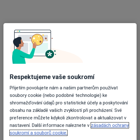
Tento specialista nenabízí online rezervaci termínu na této adrese.
Rezervovat termín
Respektujeme vaše soukromí
Petra Dvořáková
Přijetím povolujete nám a našim partnerům používat
soubory cookie (nebo podobné technologie) ke
Internista
shromažďování údajů pro statistické účely a poskytování
Tábor
•
Mapa
obsahu na základě vašich zvyklostí při procházení. Své
Ordinace
preference můžete kdykoli zkontrolovat a aktualizovat v
Tento specialista nenabízí online rezervaci termínu na této adrese.
nastavení. Další informace naleznete v
zásadách ochrany
soukromí a souborů cookie.
Rezervovat termín