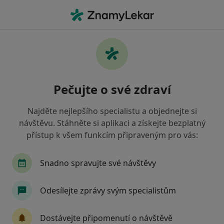
Hla
Internista • Tábor, jihočeský
Filtry
• 1
Mapa
Doporučení internisté s Zdravotní
Pečujte o své zdraví
pojišťovna ministerstva vnitra ČR Tábor
Jak řadíme výsledky vyhledávání?
Najděte nejlepšího specialistu a objednejte si
návštěvu. Stáhněte si aplikaci a získejte bezplatný
přístup k všem funkcím připraveným pro vás:
Snadno spravujte své návštěvy
Odesílejte zprávy svým specialistům
MUDr. Jan Musil
Dostávejte připomenutí o návštěvě
Internista