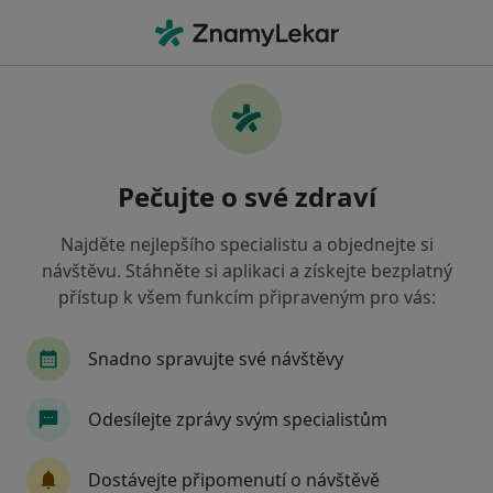
Hla
Oční Lékař • Tábor, jihočeský
Filtry
• 1
Mapa
Doporučení oční lékaři s Zdravotní
Pečujte o své zdraví
pojišťovna ministerstva vnitra ČR Tábor
Jak řadíme výsledky vyhledávání?
Najděte nejlepšího specialistu a objednejte si
návštěvu. Stáhněte si aplikaci a získejte bezplatný
přístup k všem funkcím připraveným pro vás:
Snadno spravujte své návštěvy
Odesílejte zprávy svým specialistům
Pavla Dohnalová
Dostávejte připomenutí o návštěvě
Oční lékař