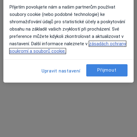
Přijetím povolujete nám a našim partnerům používat
Tento specialista nenabízí online rezervaci termínu na této adrese.
soubory cookie (nebo podobné technologie) ke
Rezervovat termín
shromažďování údajů pro statistické účely a poskytování
obsahu na základě vašich zvyklostí při procházení. Své
preference můžete kdykoli zkontrolovat a aktualizovat v
nastavení. Další informace naleznete v
zásadách ochrany
soukromí a souborů cookie.
Přijmout
Upravit nastavení
MUDr. Jana Pilařová
Oční lékař
5. května 896, Bechyně
•
Mapa
Oční ambulance
Tento specialista nenabízí online rezervaci termínu na této adrese.