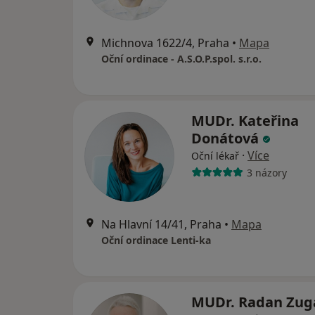
Michnova 1622/4, Praha
•
Mapa
Oční ordinace - A.S.O.P.spol. s.r.o.
MUDr. Kateřina
Donátová
·
Více
Oční lékař
3 názory
Na Hlavní 14/41, Praha
•
Mapa
Oční ordinace Lenti-ka
MUDr. Radan Zug