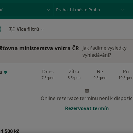
ace, nemoc nebo příjmení
Město nebo region
Více filtrů
išťovna ministerstva vnitra ČR
Jak řadíme výsledky
vyhledávání?
da
Dnes
Zítra
Ne
Po
7 Srpen
8 Srpen
9 Srpen
10 Srpe
Online rezervace termínu není k dispozic
Rezervovat termín
 1 500 kč