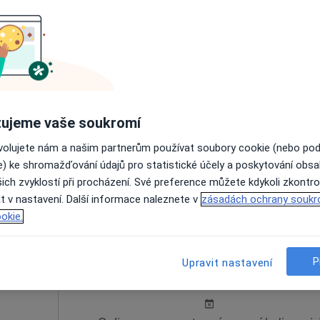
íček
Dnes
Zítra
Ne
Po
7 Srpen
8 Srpen
9 Srpen
10 Srpe
ujeme vaše soukromí
Online rezervace termínu není k dispozic
ovolujete nám a našim partnerům používat soubory cookie (nebo po
Rezervovat termín
e) ke shromažďování údajů pro statistické účely a poskytování obs
ich zvyklostí při procházení. Své preference můžete kdykoli zkontro
t v nastavení. Další informace naleznete v
zásadách ochrany soukr
okie.
sa
Dnes
Zítra
Ne
Po
P
Upravit nastavení
7 Srpen
8 Srpen
9 Srpen
10 Srpe