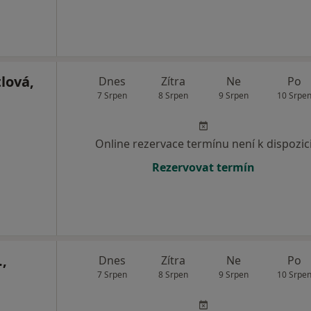
lová,
Dnes
Zítra
Ne
Po
7 Srpen
8 Srpen
9 Srpen
10 Srpe
Online rezervace termínu není k dispozic
Rezervovat termín
.,
Dnes
Zítra
Ne
Po
7 Srpen
8 Srpen
9 Srpen
10 Srpe