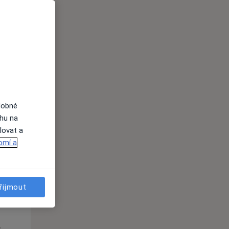
Út
St
Čt
n
11 Srpen
12 Srpen
13 Srpen
i
dobné
ahu na
lovat a
omí a
Út
St
Čt
řijmout
n
11 Srpen
12 Srpen
13 Srpen