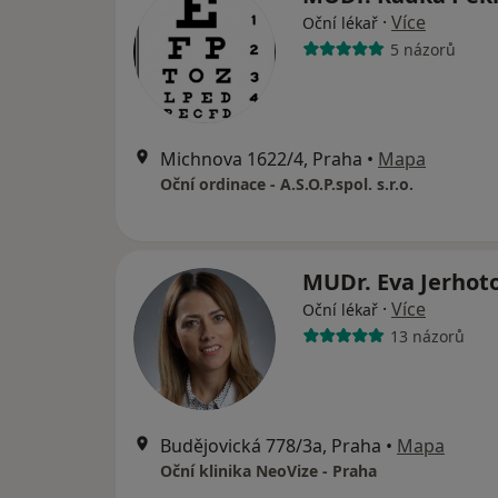
·
Více
Oční lékař
5 názorů
Michnova 1622/4, Praha
•
Mapa
Oční ordinace - A.S.O.P.spol. s.r.o.
MUDr. Eva Jerhot
·
Více
Oční lékař
13 názorů
Budějovická 778/3a, Praha
•
Mapa
Oční klinika NeoVize - Praha