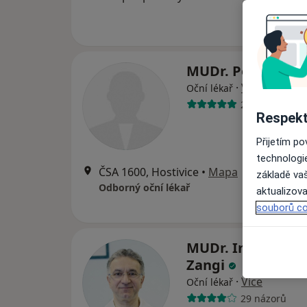
MUDr. Petr Trávn
·
Více
Oční lékař
26 názorů
Respekt
Přijetím p
technologi
ČSA 1600, Hostivice
•
Mapa
základě vaš
Odborný oční lékař
aktualizova
souborů co
MUDr. Imran Mu
Zangi
·
Více
Oční lékař
29 názorů