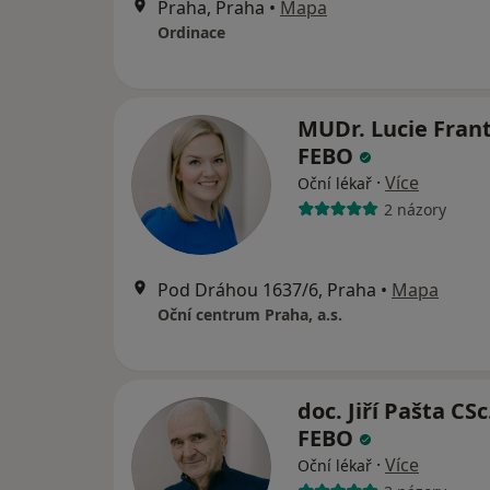
Praha, Praha
•
Mapa
Ordinace
MUDr. Lucie Frant
FEBO
·
Více
Oční lékař
2 názory
Pod Dráhou 1637/6, Praha
•
Mapa
Oční centrum Praha, a.s.
doc. Jiří Pašta CSc
FEBO
·
Více
Oční lékař