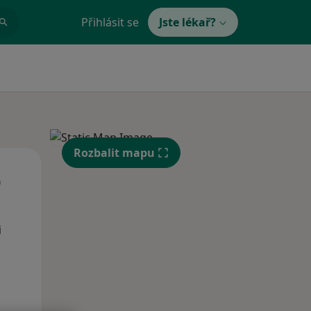
Přihlásit se
Jste lékař?
Rozbalit mapu
Út
St
Čt
n
11 Srpen
12 Srpen
13 Srpen
i