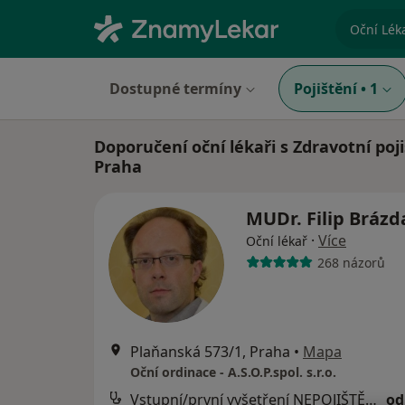
specializ
Dostupné termíny
Pojištění
•
1
Doporučení oční lékaři s Zdravotní poj
Praha
MUDr. Filip Bráz
·
Více
Oční lékař
268 názorů
Plaňanská 573/1, Praha
•
Mapa
Oční ordinace - A.S.O.P.spol. s.r.o.
Vstupní/první vyšetření NEPOJIŠTĚNÉHO pacienta nebo kontrola nepojištěného pacienta po více než 2 letech
od