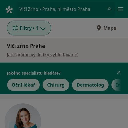
Hla
Vlčí Zrno • Praha, hl město Praha
Filtry
• 1
Mapa
Vlčí zrno Praha
Jak řadíme výsledky vyhledávání?
Jakého specialistu hledáte?
Oční lékař
Chirurg
Dermatolog
Inter