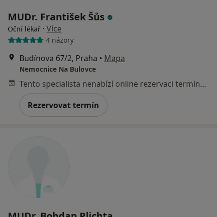
MUDr. František Šůs
·
Více
Oční lékař
4 názory
Budínova 67/2, Praha
•
Mapa
Nemocnice Na Bulovce
Tento specialista nenabízí online rezervaci termínu na této adrese.
Rezervovat termín
MUDr. Bohdan Plichta