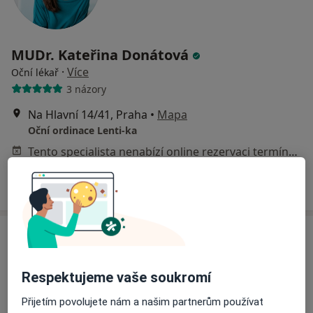
MUDr. Kateřina Donátová
·
Více
Oční lékař
3 názory
Na Hlavní 14/41, Praha
•
Mapa
Oční ordinace Lenti-ka
Tento specialista nenabízí online rezervaci termínu na této adrese.
Rezervovat termín
Respektujeme vaše soukromí
Přijetím povolujete nám a našim partnerům používat