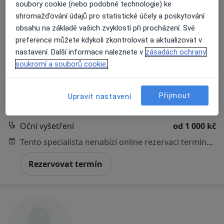
soubory cookie (nebo podobné technologie) ke
shromažďování údajů pro statistické účely a poskytování
MUDr. Kateřina Manethová
obsahu na základě vašich zvyklostí při procházení. Své
·
Více
Oční lékař
preference můžete kdykoli zkontrolovat a aktualizovat v
2 názory
nastavení. Další informace naleznete v
zásadách ochrany
soukromí a souborů cookie.
Adresa 1
Adresa 2
Přijmout
Upravit nastavení
Přemyšlenská 133/68, Praha
•
Mapa
RETINKA s.r.o.
Oční vyšetření
od 1 000 kč
Tento specialista nenabízí online rezervaci termínu na této adrese.
Rezervovat termín