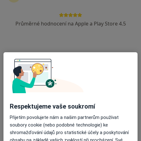
Průměrné hodnocení na Apple a Play Store 4.5
MUDr. Kateřina Donátová
·
Více
Oční lékař
3 názory
Na Hlavní 14/41, Praha
•
Mapa
Oční ordinace Lenti-ka
Tento specialista nenabízí online rezervaci termínu na této adrese.
Rezervovat termín
Respektujeme vaše soukromí
Přijetím povolujete nám a našim partnerům používat
soubory cookie (nebo podobné technologie) ke
shromažďování údajů pro statistické účely a poskytování
obsahu na základě vašich zvyklostí při procházení. Své