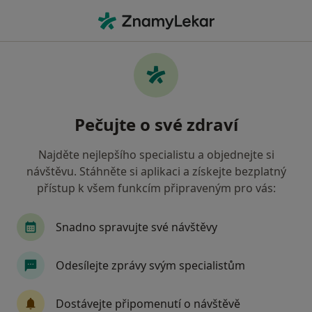
Hla
Zablokované Slzní Kanálky • Praha, hl město Praha
Filtry
• 1
Mapa
Zablokované slzní kanálky Praha
Pečujte o své zdraví
Jak řadíme výsledky vyhledávání?
Najděte nejlepšího specialistu a objednejte si
návštěvu. Stáhněte si aplikaci a získejte bezplatný
Jakého specialistu hledáte?
přístup k všem funkcím připraveným pro vás:
Oční lékař
Chirurg
Dermatolog
Inter
Snadno spravujte své návštěvy
Odesílejte zprávy svým specialistům
Dostávejte připomenutí o návštěvě