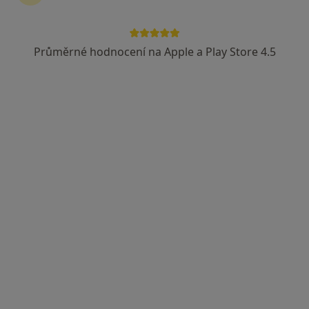
Průměrné hodnocení na Apple a Play Store 4.5
MUDr. Kateřina Donátová
·
Více
Oční lékař
3 názory
Na Hlavní 14/41, Praha
•
Mapa
Oční ordinace Lenti-ka
Tento specialista nenabízí online rezervaci termínu na této adrese.
Rezervovat termín