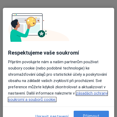
DIAvize diabetologické a
endokrinologické centrum
Diabetolog, Endokrinolog
3 názory
Budějovická 778/3a, Praha
•
Mapa
DIAvize diabetologické a endokrinologické centrum
Respektujeme vaše soukromí
Tato klinika nemá specialisty s dostupnými termíny v online kalendáři
Přijetím povolujete nám a našim partnerům používat
Zobrazit profil
soubory cookie (nebo podobné technologie) ke
shromažďování údajů pro statistické účely a poskytování
obsahu na základě vašich zvyklostí při procházení. Své
preference můžete kdykoli zkontrolovat a aktualizovat v
nastavení. Další informace naleznete v
zásadách ochrany
soukromí a souborů cookie.
Přijmout
Upravit nastavení