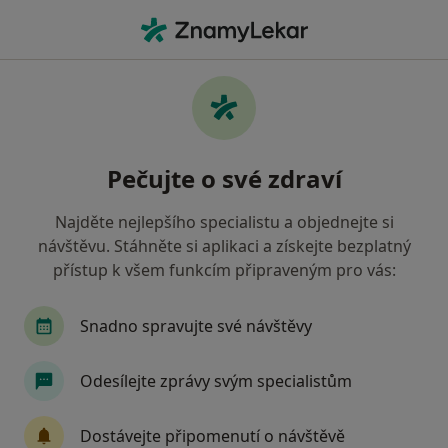
Hla
Komplikace Cukrovky • Praha, hl město Praha
Filtry
• 1
Mapa
Komplikace cukrovky Praha
Pečujte o své zdraví
Jak řadíme výsledky vyhledávání?
Najděte nejlepšího specialistu a objednejte si
návštěvu. Stáhněte si aplikaci a získejte bezplatný
Jakého specialistu hledáte?
přístup k všem funkcím připraveným pro vás:
Oční lékař
Diabetolog
Endokrinolog
Snadno spravujte své návštěvy
Odesílejte zprávy svým specialistům
Dostávejte připomenutí o návštěvě