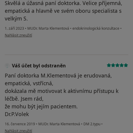
Skvělá a úžasná paní doktorka. Velice příjemná,
empatická a hlavně ve svém oboru specialista s
velkým S.
1. září 2023
•
MUDr. Marta Klementová
•
endokrinologická konzultace
•
podle názoru uživatele Alena Per.
Nahlásit zneužití
Váš účet byl odstraněn
Paní doktorka M.Klementová je erudovaná,
empatická, vstřícná,
dokázala mě motivovat k aktivnímu přístupu k
léčbě. Jsem rád,
že mohu být jejím pacientem.
Dr.P.Volek
16. července 2019
•
MUDr. Marta Klementová
•
DM 2.typu
•
podle názoru uživatele Váš účet byl odstraněn
Nahlásit zneužití