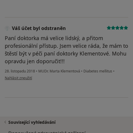
Váš účet byl odstraněn
Paní doktorka má velice lidský, a přitom
profesionální přístup. Jsem velice ráda, že mám to
štěstí být v péči paní doktorky Klementové. Mohu
opravdu jen doporučit!!!
28. listopadu 2018
•
MUDr. Marta Klementová
•
Diabetes mellitus
•
podle názoru uživatele Váš účet byl odstraněn
Nahlásit zneužití
Související vyhledávání