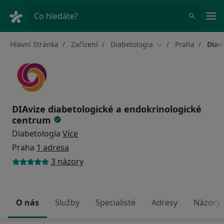
Hla
Co hledáte?
Hlavní Stránka
Zařízení
Diabetologia
Praha
Diav
Změna města
DIAvize diabetologické a endokrinologické
centrum
Diabetologia
Více
Praha
1 adresa
3 názory
O nás
Služby
Specialisté
Adresy
Názory