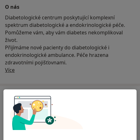
O nás
Diabetologické centrum poskytující komplexní
spektrum diabetologické a endokrinologické péče.
Pomůžeme vám, aby vám diabetes nekomplikoval
život.
Přijímáme nové pacienty do diabetologické i
endokrinologické ambulance. Péče hrazena
zdravotními pojišťovnami.
O nás
Více
Služby
Diabetologia
Inzulínová pumpa