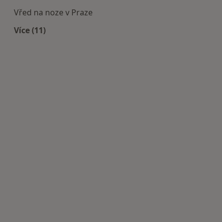
Vřed na noze v Praze
Více (11)
Více v kategorii: Nejčastěji léčené nemoci