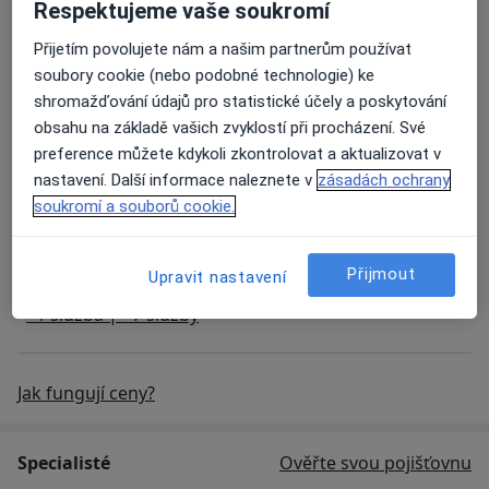
Respektujeme vaše soukromí
Přijetím povolujete nám a našim partnerům používat
Diabetologické konzultace
soubory cookie (nebo podobné technologie) ke
shromažďování údajů pro statistické účely a poskytování
Dietní poradenství
obsahu na základě vašich zvyklostí při procházení. Své
preference můžete kdykoli zkontrolovat a aktualizovat v
nastavení. Další informace naleznete v
zásadách ochrany
Krevní test
soukromí a souborů cookie.
Klinické vyšetření
Přijmout
Upravit nastavení
+1 služba |+ 7 služby
Jak fungují ceny?
Specialisté
Ověřte svou pojišťovnu