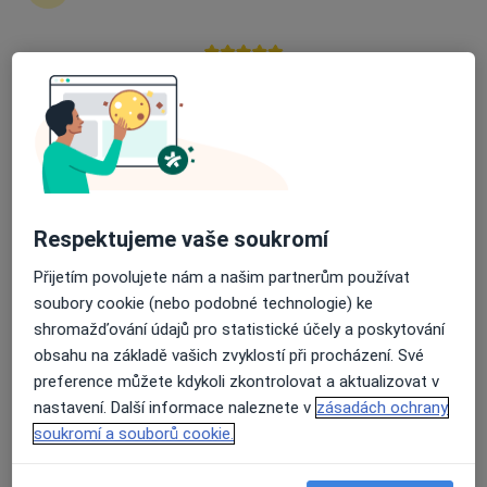
Průměrné hodnocení na Apple a Play Store 4.5
DIAvize diabetologické a
endokrinologické centrum
Diabetolog, Endokrinolog
3 názory
Budějovická 778/3a, Praha
•
Mapa
DIAvize diabetologické a endokrinologické centrum
Respektujeme vaše soukromí
Tato klinika nemá specialisty s dostupnými termíny v online kalendáři
Přijetím povolujete nám a našim partnerům používat
soubory cookie (nebo podobné technologie) ke
Zobrazit profil
shromažďování údajů pro statistické účely a poskytování
obsahu na základě vašich zvyklostí při procházení. Své
preference můžete kdykoli zkontrolovat a aktualizovat v
nastavení. Další informace naleznete v
zásadách ochrany
soukromí a souborů cookie.