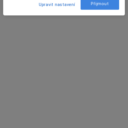
Přijmout
Upravit nastavení
MUDr. Marta Klementová
·
Více
Diabetolog, Endokrinolog
3 názory
Budějovická 778/3a, Praha
•
Mapa
DIAvize diabetologické a endokrinologické centrum
Tento specialista nenabízí online rezervaci termínu na této adrese.
Rezervovat termín