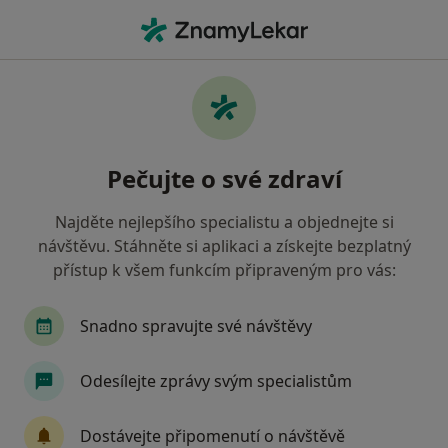
Hla
Neuropatie • Praha, hl město Praha
Filtry
• 1
Mapa
Neuropatie Praha
Pečujte o své zdraví
Jak řadíme výsledky vyhledávání?
Najděte nejlepšího specialistu a objednejte si
návštěvu. Stáhněte si aplikaci a získejte bezplatný
Jakého specialistu hledáte?
přístup k všem funkcím připraveným pro vás:
Diabetolog
Endokrinolog
Fyzioterapeut
Snadno spravujte své návštěvy
Odesílejte zprávy svým specialistům
Dostávejte připomenutí o návštěvě