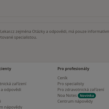
ní lékaři
ekar.cz zejména Otázky a odpovědi, má pouze informativní
ované specialistou.
cienty
Pro profesionály
Ceník
nická zařízení
Pro specialisty
 a odpovědi
Pro zdravotnická zařízení
Noa Notes
Novinka
i
Centrum nápovědy
um nápovědy