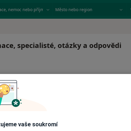
ace, nemoc nebo příjmení
Město nebo region
ce, specialisté, otázky a odpovědi
 pro zahájení nebo pokračování léčby. Pokud to potřebujet
ci.
ujeme vaše soukromí