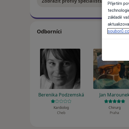
Zobrazit profily specialistů
Jak
Přijetím p
technologi
základě vaš
aktualizova
Odborníci
souborů co
Berenika Podzemská
Jan Maroune
Kardiolog
Chirurg
Cheb
Praha