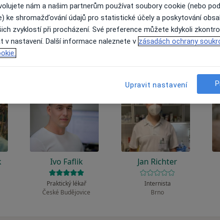
 to funguje?
ovolujete nám a našim partnerům používat soubory cookie (nebo po
e) ke shromažďování údajů pro statistické účely a poskytování obs
ich zvyklostí při procházení. Své preference můžete kdykoli zkontro
t v nastavení. Další informace naleznete v
zásadách ochrany soukr
okie.
P
Upravit nastavení
k
Ivo Faflik
Jan Richter
Praktický lékař
Internista
České Budějovice
Brno