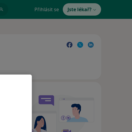
Přihlásit se
Jste lékař?
e,