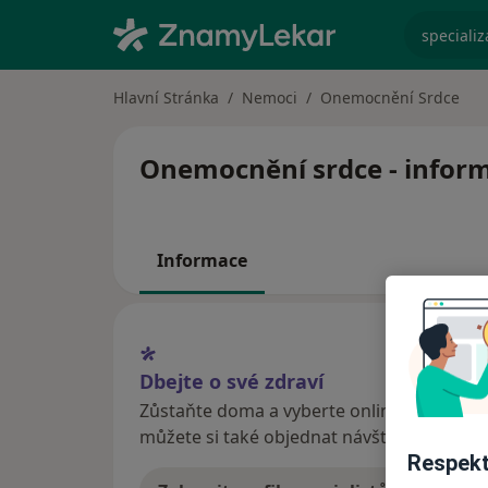
specializ
Hlavní Stránka
Nemoci
Onemocnění Srdce
Onemocnění srdce - informa
Informace
Dbejte o své zdraví
Zůstaňte doma a vyberte online konzultaci
můžete si také objednat návštěvu v ordina
Respekt