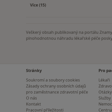
Více (15)
Více v kategorii: Nejčastěji vyhledáva
Veškerý obsah publikovaný na portálu ZnamyL
plnohodnotnou náhradu lékařské péče poskyt
Stránky
Pro pa
Soukromí a soubory cookies
Lékaři
Zásady ochrany osobních údajů
Zdravot
pro zaměstnance zdravotní péče
Otázky
O nás
Služby
Kontakt
Nemoc
Pracovní příležitosti
Centr