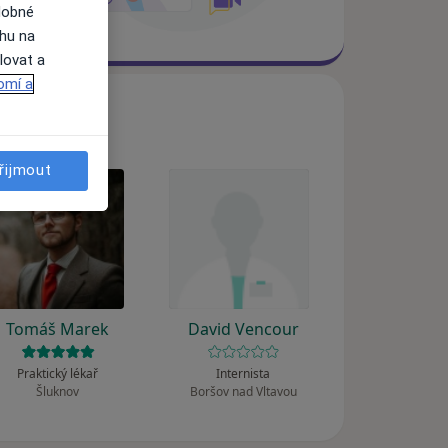
dobné
ahu na
lovat a
omí a
řijmout
Tomáš Marek
David Vencour
Praktický lékař
Internista
Šluknov
Boršov nad Vltavou