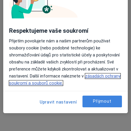
Průměrné hodnocení na Apple a Play Store 4.5
Ordinace dětské kardiologie Praha s.r.o.
Respektujeme vaše soukromí
Dětský kardiolog
1 názor
Přijetím povolujete nám a našim partnerům používat
Kartouská 204/6, Praha
•
Mapa
soubory cookie (nebo podobné technologie) ke
Ordinace dětské kardiologie Praha s.r.o.
shromažďování údajů pro statistické účely a poskytování
obsahu na základě vašich zvyklostí při procházení. Své
Echokardiografie
Hrazeno pojišťovnou
preference můžete kdykoli zkontrolovat a aktualizovat v
Více
nastavení. Další informace naleznete v
zásadách ochrany
Tato klinika nemá specialisty s dostupnými termíny v online kalendáři
soukromí a souborů cookie.
Zobrazit profil
Přijmout
Upravit nastavení