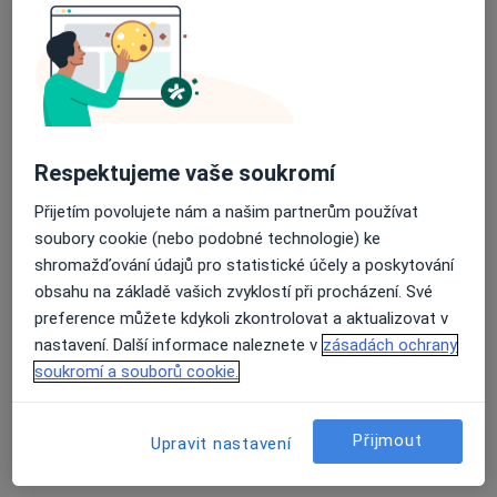
Průměrné hodnocení na Apple a Play Store 4.5
Medical Institut care s.r.o.
·
Cévní chirurg, Dentální hygienistka, hygienista, Dermatolog
Více
Respektujeme vaše soukromí
Adresa 1
Adresa 2
Přijetím povolujete nám a našim partnerům používat
soubory cookie (nebo podobné technologie) ke
Bezručova 16, Plzeň
•
Mapa
shromažďování údajů pro statistické účely a poskytování
Medical Institut care s.r.o.
obsahu na základě vašich zvyklostí při procházení. Své
Tato klinika nemá specialisty s dostupnými termíny v online kalendáři
preference můžete kdykoli zkontrolovat a aktualizovat v
nastavení. Další informace naleznete v
zásadách ochrany
Zobrazit profil
soukromí a souborů cookie.
Přijmout
Upravit nastavení