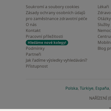
Soukromí a soubory cookies
Lékaři
Zásady ochrany osobních údajů
Zdravot
pro zaměstnance zdravotní péče
Otázky
O nás
Služby
Kontakt
Nemoc
Pracovní příležitosti
Centr
Mobilní
Hledáme nové kolegy!
Podmínky
Blog p
Partneři
Jak řadíme výsledky vyhledávání?
Přístupnost
se otevře v nové 
se otevře
s
Polska
,
Türkiye
,
España
,
NAŘÍZENÍ (E