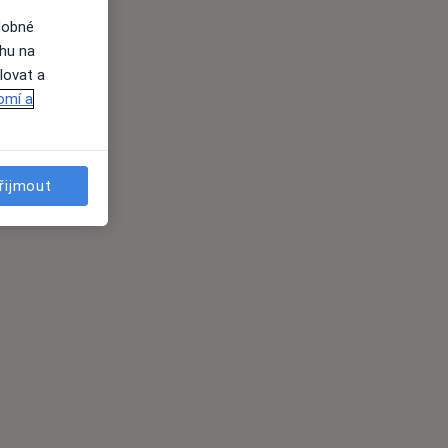
dobné
ahu na
lovat a
omí a
řijmout