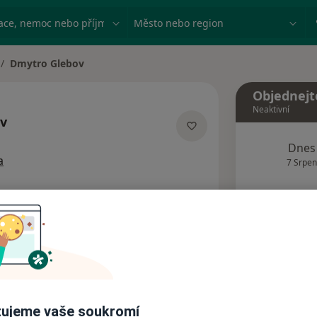
ace, nemoc nebo příjmení
Město nebo region
Dmytro Glebov
Objednejt
Neaktivní
v
cializacích
Dnes
a
7 Srpen
Tento 
Rezervovat termín
dresy
Názory pacientů (1)
ujeme vaše soukromí