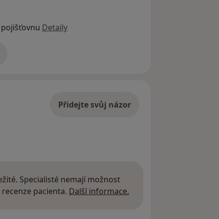
 pojišťovnu
Detaily
adrese
Přidejte svůj názor
žité. Specialisté nemají možnost
Další informace o názor
 recenze pacienta.
Další informace.