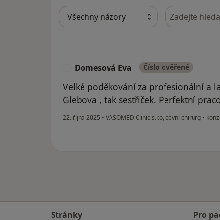
Hledejte v ná
Domesová Eva
Číslo ověřené
D
Velké poděkování za profesionální a l
Glebova , tak sestřiček. Perfektní prac
22. října 2025
•
VASOMED Clinic s.r.o, cévní chirurg
•
konz
Stránky
Pro pa