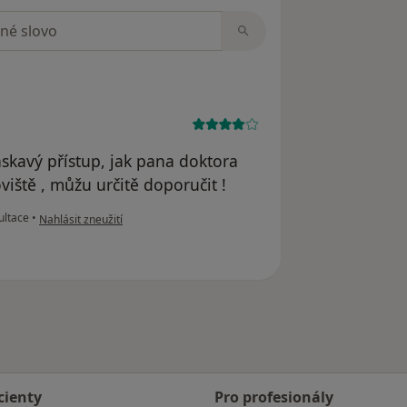
zorech
askavý přístup, jak pana doktora
oviště , můžu určitě doporučit !
podle názoru uživatele Domesová Eva
ultace
•
Nahlásit zneužití
cienty
Pro profesionály