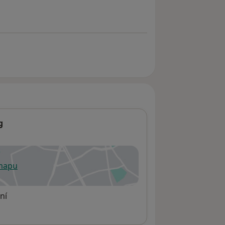
g
 mapu
 otevře v nové záložce
ní