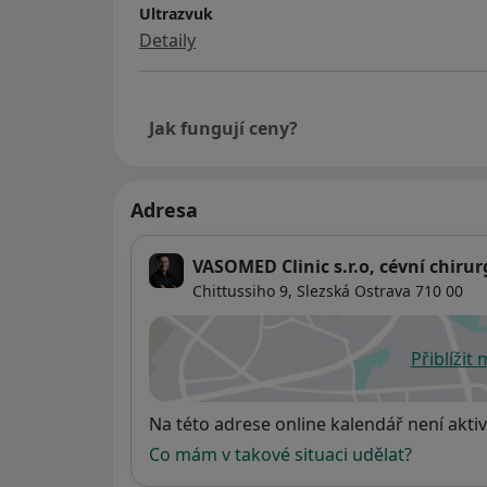
Ultrazvuk
Detaily
Jak fungují ceny?
Adresa
VASOMED Clinic s.r.o, cévní chirur
Chittussiho 9,
Slezská Ostrava
710 00
Přiblížit
se
Dostupnost
Na této adrese online kalendář není aktiv
Co mám v takové situaci udělat?