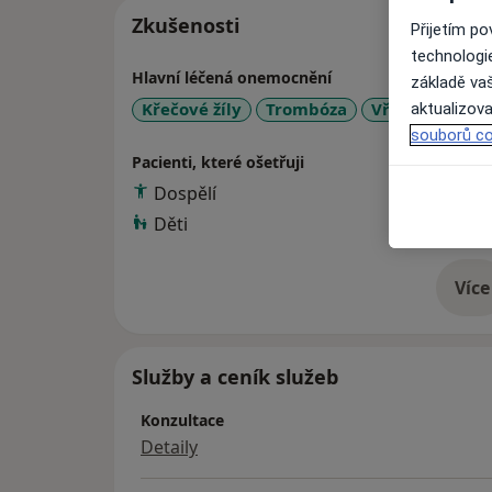
Zkušenosti
Přijetím p
technologi
Hlavní léčená onemocnění
základě vaš
Křečové žíly
Trombóza
Vřed na noze
aktualizova
souborů co
Pacienti, které ošetřuji
Dospělí
Děti
Více
o 
Služby a ceník služeb
Konzultace
Detaily