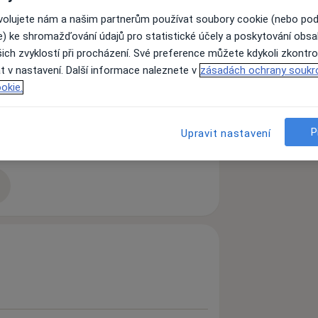
ovolujete nám a našim partnerům používat soubory cookie (nebo po
e) ke shromažďování údajů pro statistické účely a poskytování obs
ich zvyklostí při procházení. Své preference můžete kdykoli zkontro
Bolest v nohou
t v nastavení. Další informace naleznete v
zásadách ochrany soukr
okie.
P
Upravit nastavení
zkušenostech