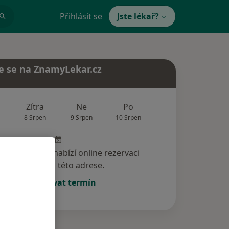
Přihlásit se
Jste lékař?
e se na ZnamyLekar.cz
Zítra
Ne
Po
Út
St
8 Srpen
9 Srpen
10 Srpen
11 Srpen
12 Srp
specialista nenabízí online rezervaci
termínu na této adrese.
Rezervovat termín