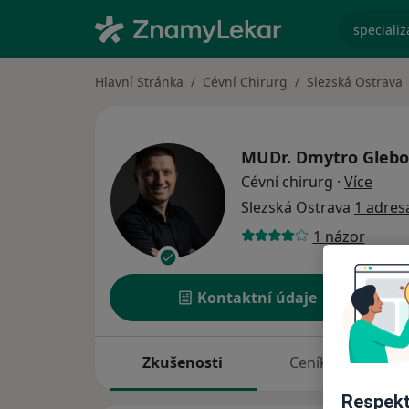
specializ
Hlavní Stránka
Cévní Chirurg
Slezská Ostrava
MUDr.
Dmytro Glebo
o spe
Cévní chirurg
·
Více
Slezská Ostrava
1 adres
1 názor
Kontaktní údaje
Zkušenosti
Ceník
A
Respekt