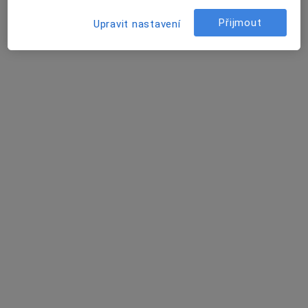
Martina Bábová
Přijmout
Upravit nastavení
Praktický lékař
Praha
Karolina Soukalová
Praktický lékař
Praha
Jana Marešová
Rehabilitační lékař
Náměšť nad Oslavou
Rudolf Brož
Fyzioterapeut