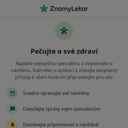
Hla
Co hledáte?
Hlavní Stránka
Nemoci
Bolest V Nohou
Bolest v nohou - informace,
Pečujte o své zdraví
specialisté, otázky a odpovědi
Najděte nejlepšího specialistu a objednejte si
návštěvu. Stáhněte si aplikaci a získejte bezplatný
přístup k všem funkcím připraveným pro vás:
Informace
Snadno spravujte své návštěvy
Odesílejte zprávy svým specialistům
Dbejte o své zdraví
Zůstaňte doma a vyberte online konzultaci pro
Dostávejte připomenutí o návštěvě