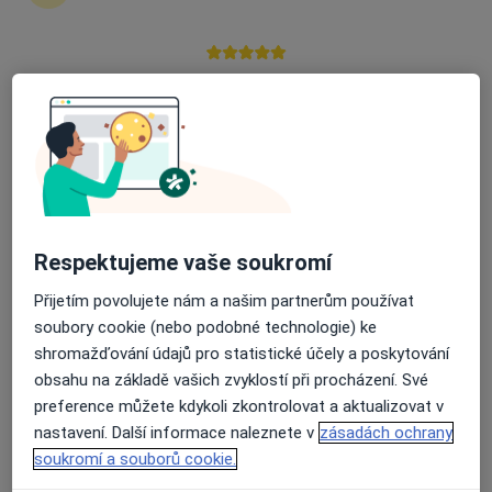
zahájení nebo pokračování léčby. Pokud to
potřebujete, můžete si také objednat návštěvu v
ordinaci.
Průměrné hodnocení na Apple a Play Store 4.5
Zobrazit profily specialistů
Jak to funguje?
Respektujeme vaše soukromí
Odborníci
Přijetím povolujete nám a našim partnerům používat
soubory cookie (nebo podobné technologie) ke
shromažďování údajů pro statistické účely a poskytování
Dmytro Glebov
obsahu na základě vašich zvyklostí při procházení. Své
Cévní chirurg
preference můžete kdykoli zkontrolovat a aktualizovat v
Slezská Ostrava
nastavení. Další informace naleznete v
zásadách ochrany
soukromí a souborů cookie.