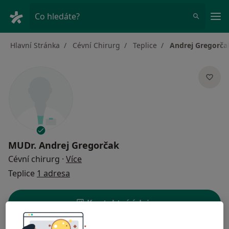
Hla
Co hledáte?
Hlavní Stránka
Cévní Chirurg
Teplice
Andrej Gregorča
MUDr.
Andrej Gregorčak
o specializacích
Cévní chirurg
·
Více
Teplice
1 adresa
Kontaktní údaje