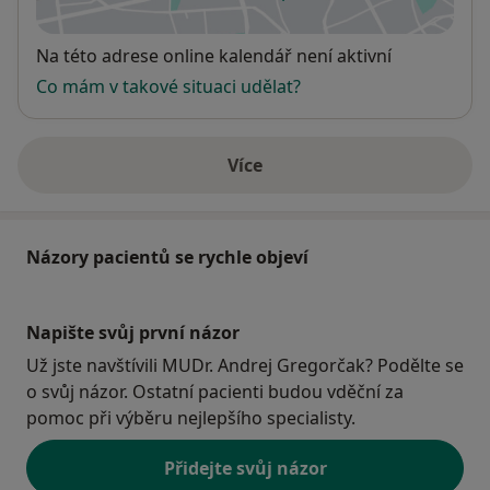
se otevře v nové záložce
Dostupnost
Na této adrese online kalendář není aktivní
Co mám v takové situaci udělat?
Více
o adrese
Názory pacientů se rychle objeví
Napište svůj první názor
Už jste navštívili MUDr. Andrej Gregorčak? Podělte se
o svůj názor. Ostatní pacienti budou vděční za
pomoc při výběru nejlepšího specialisty.
Přidejte svůj názor