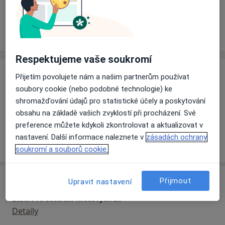
Rezervovat termín
Zkušenosti
Ceník
Adresy
Názory pacientů
Respektujeme vaše soukromí
Zkušenosti
Přijetím povolujete nám a našim partnerům používat
Odborník na:
soubory cookie (nebo podobné technologie) ke
Chirurgie
shromažďování údajů pro statistické účely a poskytování
Cévní chirurgie
obsahu na základě vašich zvyklostí při procházení. Své
preference můžete kdykoli zkontrolovat a aktualizovat v
nastavení. Další informace naleznete v
zásadách ochrany
Více
o zkušenostech
soukromí a souborů cookie.
Služby a ceník služeb
Přijmout
Upravit nastavení
Laserové ošetření křečových žil
Detaily