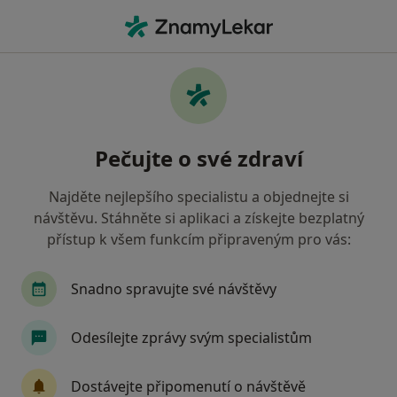
Hla
Endokrinolog • Praha, hl město Praha
Filtry
Mapa
Endokrinolog Praha
Pečujte o své zdraví
Jak řadíme výsledky vyhledávání?
Najděte nejlepšího specialistu a objednejte si
návštěvu. Stáhněte si aplikaci a získejte bezplatný
Jakou pojišťovnu máte?
přístup k všem funkcím připraveným pro vás:
Všeobecná zdravotní pojišťovna
Snadno spravujte své návštěvy
Zdravotní pojišťovna ministerstva vnitra ČR
Odesílejte zprávy svým specialistům
Oborová zdravotní pojišťovna
Dostávejte připomenutí o návštěvě