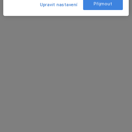
Přijmout
Upravit nastavení
Zobrazit profil
DIAvize diabetologické a
endokrinologické centrum
Endokrinolog, Diabetolog
3 názory
Budějovická 778/3a, Praha
•
Mapa
DIAvize diabetologické a endokrinologické centrum
Tato klinika nemá specialisty s dostupnými termíny v online kalendáři