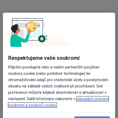
Rezervovat termín
Respektujeme vaše soukromí
Přijetím povolujete nám a našim partnerům používat
Klinika GHC, Centrum estetické medicíny
soubory cookie (nebo podobné technologie) ke
s.r.o.
shromažďování údajů pro statistické účely a poskytování
·
Více
Endokrinolog, Dermatolog, Diagnostik
obsahu na základě vašich zvyklostí při procházení. Své
6 názorů
preference můžete kdykoli zkontrolovat a aktualizovat v
nastavení. Další informace naleznete v
zásadách ochrany
Krakovská 8/581, Praha
•
Mapa
soukromí a souborů cookie.
Klinika GHC, Centrum estetické medicíny s.r.o.
Tato klinika nemá specialisty s dostupnými termíny v online kalendáři