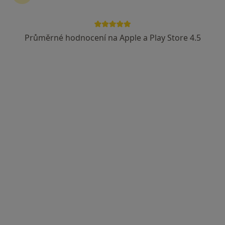
Česká průmyslová zdravotní pojišťovna
Vojenská zdravotní pojišťovna ČR
Průměrné hodnocení na Apple a Play Store 4.5
Zobrazit více
Dobro Clinic
·
Více
Endokrinolog, Dermatolog, Gynekolog
Jankovcova 788/16, Praha
•
Mapa
Dobro Clinic