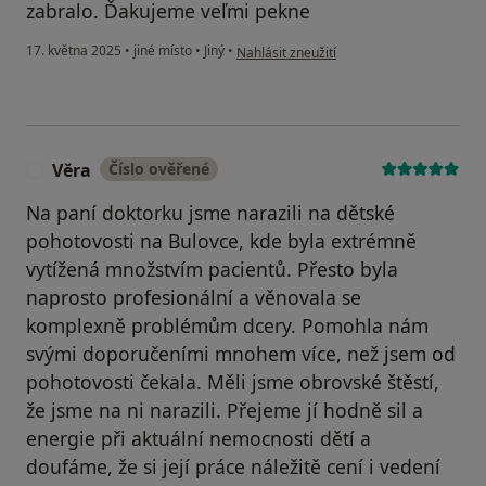
zabralo. Ďakujeme veľmi pekne
podle názoru uživatele Alena
17. května 2025
•
jiné místo
•
Jiný
•
Nahlásit zneužití
Věra
Číslo ověřené
V
Na paní doktorku jsme narazili na dětské
pohotovosti na Bulovce, kde byla extrémně
vytížená množstvím pacientů. Přesto byla
naprosto profesionální a věnovala se
komplexně problémům dcery. Pomohla nám
svými doporučeními mnohem více, než jsem od
pohotovosti čekala. Měli jsme obrovské štěstí,
že jsme na ni narazili. Přejeme jí hodně sil a
energie při aktuální nemocnosti dětí a
doufáme, že si její práce náležitě cení i vedení