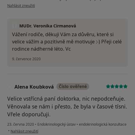
podle názoru uživatele Z.B.
Nahlásit zneužití
MUDr. Veronika Cirmanová
Vážení rodiče, děkuji Vám za důvěru, které si
velice vážím a pozitivně mě motivuje :-) Přeji celé
rodince nádherné léto. Vc
9. července 2020
Alena Koubková
Číslo ověřené
A
Velice vstřícná paní doktorka, nic nepodceňuje.
Věnovala se nám i přesto, že byla v časové tísni.
Vřele doporučuji.
23. června 2020
•
Endokrinologický ústav
•
endokrinologická konzultace
podle názoru uživatele Alena Koubková
•
Nahlásit zneužití