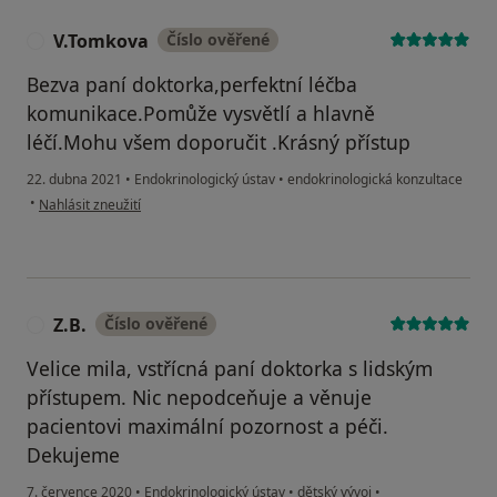
V.Tomkova
Číslo ověřené
V
Bezva paní doktorka,perfektní léčba
komunikace.Pomůže vysvětlí a hlavně
léčí.Mohu všem doporučit .Krásný přístup
22. dubna 2021
•
Endokrinologický ústav
•
endokrinologická konzultace
podle názoru uživatele V.Tomkova
•
Nahlásit zneužití
Z.B.
Číslo ověřené
Z
Velice mila, vstřícná paní doktorka s lidským
přístupem. Nic nepodceňuje a věnuje
pacientovi maximální pozornost a péči.
Dekujeme
7. července 2020
•
Endokrinologický ústav
•
dětský vývoj
•