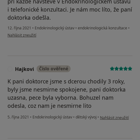
při každé návštěvě v Endokrinologickém ústavu
i telefonické konzultaci. Je nám moc líto, že paní
doktorka odešla.
12. října 2021
•
Endokrinologický ústav
•
endokrinologická konzultace
•
podle názoru uživatele K.P.
Nahlásit zneužití
Hajkovi
Číslo ověřené
H
K pani doktorce jsme s dcerou chodily 3 roky,
byly jsme nesmirne spokojene, pani doktorka
uzasna, pece byla vyborna. Bohuzel nam
odesla, coz nam je nesmirne lito
podle názoru uživatele
5. října 2021
•
Endokrinologický ústav
•
dětský vývoj
•
Nahlásit zneužití