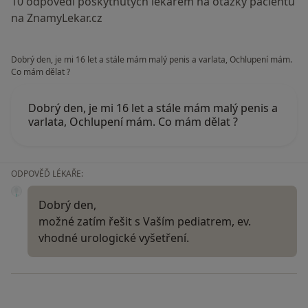
10 odpovědí poskytnutých lékařem na otázky pacientů
na ZnamyLekar.cz
Dobrý den, je mi 16 let a stále mám malý penis a varlata, Ochlupení mám.
Co mám dělat ?
Dobrý den, je mi 16 let a stále mám malý penis a
varlata, Ochlupení mám. Co mám dělat ?
ODPOVĚĎ LÉKAŘE:
Dobrý den,
možné zatím řešit s Vaším pediatrem, ev.
vhodné urologické vyšetření.