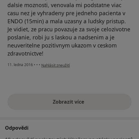
dalsie moznosti, venovala mi podstatne viac
casu nez je vyhradeny pre jedneho pacienta v
ENDO (15min) a mala uzasny a ludsky pristup.
Je vidiet, ze pracu povazuje za svoje celozivotne
poslanie, robi ju s laskou a nadsenim a je
neuveritelne pozitivnym ukazom v ceskom
zdravotnictve!
podle názoru uživatele Váš účet byl odstraněn
11. ledna 2016
•
•
•
Nahlásit zneužití
Zobrazit více
výše uvedené názory
Odpovědi