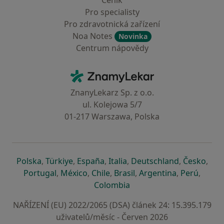
Ceník
Pro specialisty
Pro zdravotnická zařízení
Noa Notes
Novinka
Centrum nápovědy
Kontakt
ZnamyLekar - Hlavní stránka
ZnanyLekarz Sp. z o.o.
ul. Kolejowa 5/7
01-217 Warszawa, Polska
se otevře v nové záložce
se otevře v nové záložce
se otevře v nové záložce
se otevře v nové záložce
se otevře v 
se o
Polska
,
Türkiye
,
España
,
Italia
,
Deutschland
,
Česko
,
se otevře v nové záložce
se otevře v nové záložce
se otevře v nové záložce
se otevře v nové záložc
se otevře v 
se ote
Portugal
,
México
,
Chile
,
Brasil
,
Argentina
,
Perú
,
se otevře v nové záložce
Colombia
NAŘÍZENÍ (EU) 2022/2065 (DSA) článek 24: 15.395.179
uživatelů/měsíc - Červen 2026