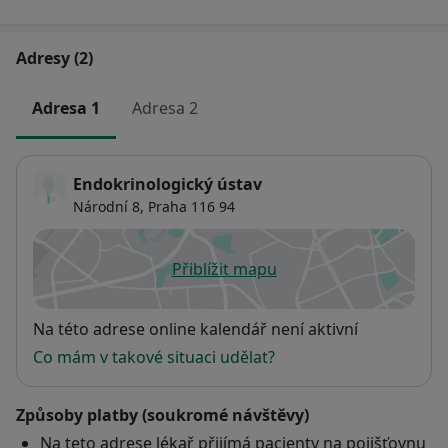
Adresy (2)
Adresa 1
Adresa 2
Endokrinologický ústav
Národní 8,
Praha
116 94
Přiblížit mapu
se otevře v nové záložce
Dostupnost
Na této adrese online kalendář není aktivní
Co mám v takové situaci udělat?
Způsoby platby (soukromé návštěvy)
Na teto adrese lékař přijímá pacienty na pojišťovnu