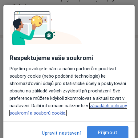
Detaily
Více
o adrese
Názory
Respektujeme vaše soukromí
Přidejte svůj názor
Přijetím povolujete nám a našim partnerům používat
soubory cookie (nebo podobné technologie) ke
shromažďování údajů pro statistické účely a poskytování
14 názorů
obsahu na základě vašich zvyklostí při procházení. Své
preference můžete kdykoli zkontrolovat a aktualizovat v
nastavení. Další informace naleznete v
zásadách ochrany
Recenze pacientů jsou pro nás důležité.
soukromí a souborů cookie.
Specialisté nemají možnost zaplatit za
odstranění nebo změnu recenze pacienta.
Další informace o názorech
Další informace.
Přijmout
Upravit nastavení