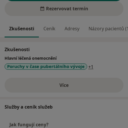
Rezervovat termín
Zkušenosti
Ceník
Adresy
Názory pacientů (
Zkušenosti
Hlavní léčená onemocnění
a11y_sr_more_d
Poruchy v čase pubertálního vývoje
+1
Více
o zkušenostech
Služby a ceník služeb
Jak fungují ceny?