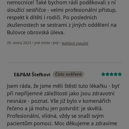
nemocnice! Také bychom rádi poděkovali s ní
sloužící sestřičce - velmi profesionální přístup,
respekt k dítěti i rodiči. Po posledních
zkušenostech se sestrami z jiných oddělení na
Bulovce obrovská úleva.
podle názoru uživatele Věra
20. února 2023
•
jiné místo
•
Jiný
•
Nahlásit zneužití
E&P&M Štefkovi
Číslo ověřené
E
Jsem ráda, že jsme měli štěstí tuto lékařku - byť
při nepříjemné záležitosti jako jsou zdravotní
nesnáze - poznat. Vše již bylo v komenářích
řečeno a já mohu jen potvrdit: je skvělá.
Profesionální, vlídná, vždy se snaží svým
pacientům pomoci. Moc děkujeme a zdravíme