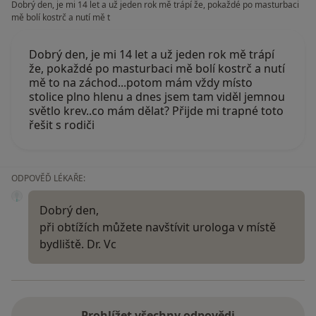
Dobrý den, je mi 14 let a už jeden rok mě trápí že, pokaždé po masturbaci
mě bolí kostrč a nutí mě t
Dobrý den, je mi 14 let a už jeden rok mě trápí
že, pokaždé po masturbaci mě bolí kostrč a nutí
mě to na záchod...potom mám vždy místo
stolice plno hlenu a dnes jsem tam viděl jemnou
světlo krev..co mám dělat? Přijde mi trapné toto
řešit s rodiči
ODPOVĚĎ LÉKAŘE:
Dobrý den,
při obtížích můžete navštívit urologa v místě
bydliště. Dr. Vc
Prohlížet všechny odpovědi