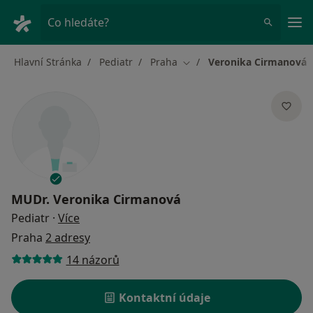
Hla
Co hledáte?
Hlavní Stránka
Pediatr
Praha
Veronika Cirmanová
Změna města
MUDr.
Veronika Cirmanová
o specializacích
Pediatr
·
Více
Praha
2 adresy
14 názorů
Kontaktní údaje