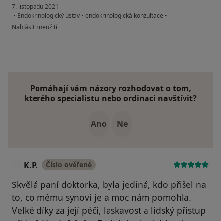
7. listopadu 2021
•
Endokrinologický ústav
•
endokrinologická konzultace
•
podle názoru uživatele E&P&M Štefkovi
Nahlásit zneužití
Pomáhají vám názory rozhodovat o tom,
kterého specialistu nebo ordinaci navštívit?
Ano
Ne
K.P.
Číslo ověřené
K
Skvělá paní doktorka, byla jediná, kdo přišel na
to, co mému synovi je a moc nám pomohla.
Velké díky za její péči, laskavost a lidský přístup