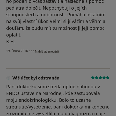
ho podařilo včas zastavit a následně s pomocí
pediatra doléčit. Nepochybuji o jejích
schopnostech a odbornosti. Pomáhá ostatním
na svůj vlastní úkor. Velmi si jí vážím a věřím a
doufám, že budu mít tu možnost ji její pomoc
oplatit.
K.H.
podle názoru uživatele Kačenka
19. února 2016
•
•
•
Nahlásit zneužití
Váš účet byl odstraněn
Pani doktorku som stretla uplne nahodou v
ENDO ustave na Narodnej, kde zastupovala
moju endokrinologicku. Bolo to uzasne
stretnutie/vysetrenie, pani doktorka mi konecne
zrozumitelne vysvetlila moju diagnozu a moje