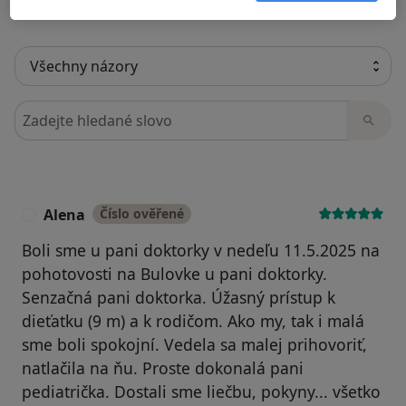
Hledejte v názorech
Alena
Číslo ověřené
A
Boli sme u pani doktorky v nedeľu 11.5.2025 na
pohotovosti na Bulovke u pani doktorky.
Senzačná pani doktorka. Úžasný prístup k
dieťatku (9 m) a k rodičom. Ako my, tak i malá
sme boli spokojní. Vedela sa malej prihovoriť,
natlačila na ňu. Proste dokonalá pani
pediatrička. Dostali sme liečbu, pokyny... všetko