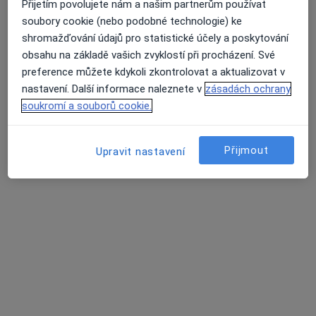
Přijetím povolujete nám a našim partnerům používat
Rezervovat termín
soubory cookie (nebo podobné technologie) ke
shromažďování údajů pro statistické účely a poskytování
obsahu na základě vašich zvyklostí při procházení. Své
K dispozici jsou online konzultace
preference můžete kdykoli zkontrolovat a aktualizovat v
nastavení. Další informace naleznete v
zásadách ochrany
Specialisté ve vaší oblasti nenabízí osobní návštěvy.
soukromí a souborů cookie.
Zkuste místo toho online konzultace.
Přijmout
Upravit nastavení
MUDr. Martina Matulová
·
Více
Pediatr
12 názorů