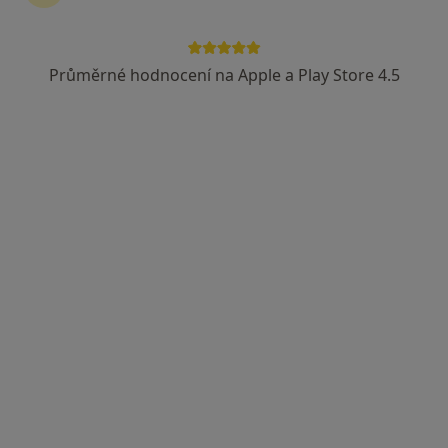
Česká průmyslová zdravotní pojišťovna
Vojenská zdravotní pojišťovna ČR
Průměrné hodnocení na Apple a Play Store 4.5
Zobrazit více
Dobro Clinic
·
Více
Pediatr, Dermatolog, Endokrinolog
Jankovcova 788/16, Praha
•
Mapa
Dobro Clinic