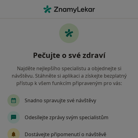
Hla
Pediatr • Praha 3, Praha, hl město Praha
Filtry
Mapa
Pediatr, Praha 3, Praha
Pečujte o své zdraví
Jak řadíme výsledky vyhledávání?
Najděte nejlepšího specialistu a objednejte si
návštěvu. Stáhněte si aplikaci a získejte bezplatný
Jakou pojišťovnu máte?
přístup k všem funkcím připraveným pro vás:
Všeobecná zdravotní pojišťovna
Snadno spravujte své návštěvy
Zdravotní pojišťovna ministerstva vnitra ČR
Odesílejte zprávy svým specialistům
Oborová zdravotní pojišťovna
Dostávejte připomenutí o návštěvě