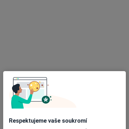
Zobrazit profil
MUDr. Jindřich Pohl
·
Více
Pediatr, Plicní lékař
14 názorů
Ke Kurtům 383, Praha
•
Mapa
Praktický lékař pro děti a dorost
Očkování
150 Kč
Respektujeme vaše soukromí
Tento specialista nenabízí online rezervaci termínu na této adrese.