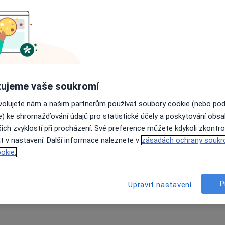
Dnes
Zítra
Ne
Po
7 Srpen
8 Srpen
9 Srpen
10 Srpe
·
krinolog
Online rezervace termínu není k dispozic
Zobrazit profil
ujeme vaše soukromí
ovolujete nám a našim partnerům používat soubory cookie (nebo po
e) ke shromažďování údajů pro statistické účely a poskytování obs
ich zvyklostí při procházení. Své preference můžete kdykoli zkontro
Dnes
Zítra
Ne
Po
t v nastavení. Další informace naleznete v
zásadách ochrany soukr
7 Srpen
8 Srpen
9 Srpen
10 Srpe
·
Více
log
okie.
Online rezervace termínu není k dispozic
P
Upravit nastavení
Zobrazit profil