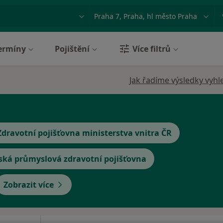
ace, nemoc nebo příjmení
Město nebo region
ermíny
Pojištění
Více filtrů
Jak řadíme výsledky vyhl
Zdravotní pojišťovna ministerstva vnitra ČR
ská průmyslová zdravotní pojišťovna
Zobrazit více