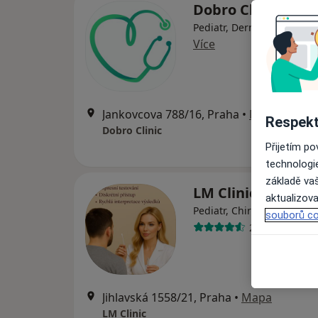
Dobro Clinic
Pediatr, Dermatolog, Endo
Více
Jankovcova 788/16, Praha
•
Mapa
Respekt
Dobro Clinic
Přijetím p
technologi
základě vaš
LM Clinic
aktualizova
Pediatr, Chirurg, Dermato
souborů co
25 názorů
Jihlavská 1558/21, Praha
•
Mapa
LM Clinic