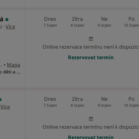
ká
Dnes
Zítra
Ne
Po
7 Srpen
8 Srpen
9 Srpen
10 Srpe
·
Více
í
Online rezervace termínu není k dispozic
Rezervovat termín
 5 - Řeporyje, Praha
•
Mapa
Dětská ordinace, pediatr, praktický lékař pro děti a dorost
Dnes
Zítra
Ne
Po
7 Srpen
8 Srpen
9 Srpen
10 Srpe
·
Více
Online rezervace termínu není k dispozic
Rezervovat termín