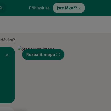
Přihlásit se
Jste lékař?
edávání?
Rozbalit mapu