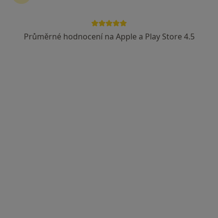
Průměrné hodnocení na Apple a Play Store 4.5
Dobro Clinic
·
Více
Pediatr, Dermatolog, Endokrinolog
Jankovcova 788/16, Praha
•
Mapa
Dobro Clinic
Tato klinika nemá specialisty s dostupnými termíny v online kalendáři
Zobrazit profil