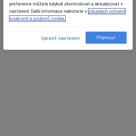
preference můžete kdykoli zkontrolovat a aktualizovat v
nastavení. Další informace naleznete v
zásadách ochrany
soukromí a souborů cookie.
MUDr. Martina Matulová
·
Více
Pediatr
Přijmout
Upravit nastavení
12 názorů
Tento specialista nenabízí online rezervaci termínu na této adrese.
Rezervovat termín