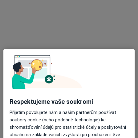
·
Více
Pediatr, Plicní lékař
14 názorů
Ke Kurtům 383, Praha
•
Mapa
Praktický lékař pro děti a dorost
Očkování
150 Kč
Tento specialista nenabízí online rezervaci termínu na této adrese.
Rezervovat termín
K dispozici jsou online konzultace
Specialisté ve vaší oblasti nenabízí osobní návštěvy.
Respektujeme vaše soukromí
Zkuste místo toho online konzultace.
Přijetím povolujete nám a našim partnerům používat
soubory cookie (nebo podobné technologie) ke
shromažďování údajů pro statistické účely a poskytování
obsahu na základě vašich zvyklostí při procházení. Své