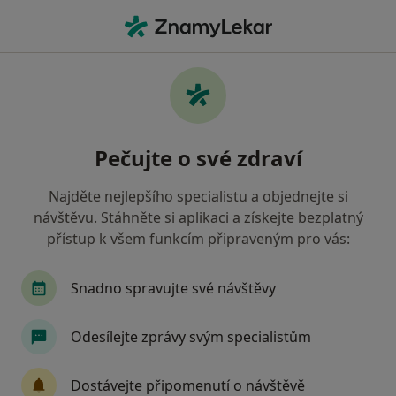
Hla
Pediatr • Praha 22, Praha, hl město Praha
Filtry
Mapa
Pediatr, Praha 22, Praha
Pečujte o své zdraví
Jak řadíme výsledky vyhledávání?
Najděte nejlepšího specialistu a objednejte si
návštěvu. Stáhněte si aplikaci a získejte bezplatný
Jakou pojišťovnu máte?
přístup k všem funkcím připraveným pro vás:
Všeobecná zdravotní pojišťovna
Zdravotní poj
Snadno spravujte své návštěvy
Odesílejte zprávy svým specialistům
Dostávejte připomenutí o návštěvě