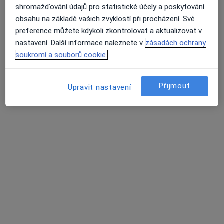
shromažďování údajů pro statistické účely a poskytování
obsahu na základě vašich zvyklostí při procházení. Své
preference můžete kdykoli zkontrolovat a aktualizovat v
nastavení. Další informace naleznete v
zásadách ochrany
MUDr. Martina Matulová
soukromí a souborů cookie.
·
Více
Pediatr
12 názorů
Přijmout
Upravit nastavení
Tento specialista nenabízí online rezervaci termínu na této adrese.
Rezervovat termín