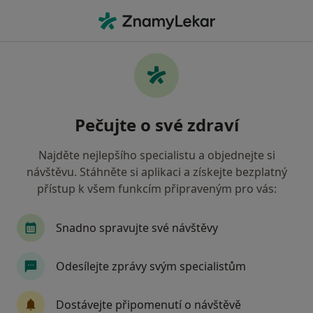
Hla
Pediatr • Praha 10, Praha, hl město Praha
Filtry
Mapa
Pediatr, Praha 10, Praha
Pečujte o své zdraví
Jak řadíme výsledky vyhledávání?
Najděte nejlepšího specialistu a objednejte si
návštěvu. Stáhněte si aplikaci a získejte bezplatný
Jakou pojišťovnu máte?
přístup k všem funkcím připraveným pro vás:
Všeobecná zdravotní pojišťovna
Zdravotní poj
Snadno spravujte své návštěvy
Odesílejte zprávy svým specialistům
Dostávejte připomenutí o návštěvě