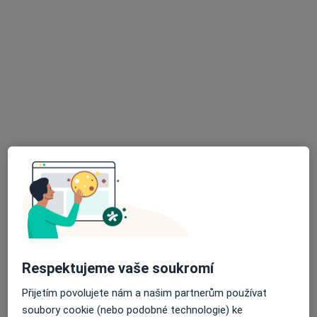
·
Více
Pediatr, Plicní lékař
14 názorů
Ke Kurtům 383, Praha
•
Mapa
Praktický lékař pro děti a dorost
Očkování
150 Kč
Tento specialista nenabízí online rezervaci termínu na této adrese.
Rezervovat termín
K dispozici jsou online konzultace
Specialisté ve vaší oblasti nenabízí osobní návštěvy.
Zkuste místo toho online konzultace.
Respektujeme vaše soukromí
Přijetím povolujete nám a našim partnerům používat
soubory cookie (nebo podobné technologie) ke