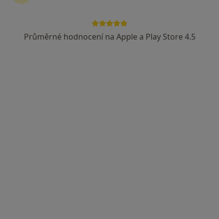
Průměrné hodnocení na Apple a Play Store 4.5
Dobro Clinic
·
Více
Pediatr, Dermatolog, Endokrinolog
Jankovcova 788/16, Praha
•
Mapa
Dobro Clinic
Tato klinika nemá specialisty s dostupnými termíny v online kalendáři
Zobrazit profil