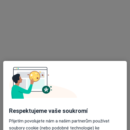
·
Více
Pediatr, Plicní lékař
14 názorů
Ke Kurtům 383, Praha
•
Mapa
Praktický lékař pro děti a dorost
Očkování
150 Kč
Tento specialista nenabízí online rezervaci termínu na této adrese.
Rezervovat termín
K dispozici jsou online konzultace
Specialisté ve vaší oblasti nenabízí osobní návštěvy.
Zkuste místo toho online konzultace.
Respektujeme vaše soukromí
Přijetím povolujete nám a našim partnerům používat
soubory cookie (nebo podobné technologie) ke