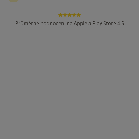
Průměrné hodnocení na Apple a Play Store 4.5
Dobro Clinic
·
Více
Pediatr, Dermatolog, Endokrinolog
Jankovcova 788/16, Praha
•
Mapa
Dobro Clinic
Tato klinika nemá specialisty s dostupnými termíny v online kalendáři
Zobrazit profil