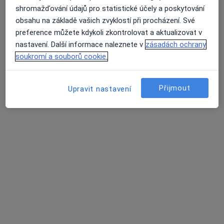
shromažďování údajů pro statistické účely a poskytování
obsahu na základě vašich zvyklostí při procházení. Své
preference můžete kdykoli zkontrolovat a aktualizovat v
nastavení. Další informace naleznete v
zásadách ochrany
MUDr. Martina Matulová
soukromí a souborů cookie.
·
Více
Pediatr
12 názorů
Přijmout
Upravit nastavení
Tento specialista nenabízí online rezervaci termínu na této adrese.
Rezervovat termín