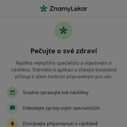
Hla
Pediatr • Praha 12, Praha, hl město Praha
Filtry
Mapa
Pediatr, Praha 12, Praha
Pečujte o své zdraví
Jak řadíme výsledky vyhledávání?
Najděte nejlepšího specialistu a objednejte si
návštěvu. Stáhněte si aplikaci a získejte bezplatný
Jakou pojišťovnu máte?
přístup k všem funkcím připraveným pro vás:
Všeobecná zdravotní pojišťovna
Zdravotní poj
Snadno spravujte své návštěvy
Odesílejte zprávy svým specialistům
Dostávejte připomenutí o návštěvě