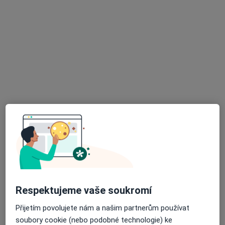
·
Více
Pediatr, Plicní lékař
14 názorů
Ke Kurtům 383, Praha
•
Mapa
Praktický lékař pro děti a dorost
Očkování
150 Kč
Tento specialista nenabízí online rezervaci termínu na této adrese.
Rezervovat termín
K dispozici jsou online konzultace
Specialisté ve vaší oblasti nenabízí osobní návštěvy.
Zkuste místo toho online konzultace.
Respektujeme vaše soukromí
Přijetím povolujete nám a našim partnerům používat
soubory cookie (nebo podobné technologie) ke