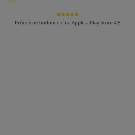
Průměrné hodnocení na Apple a Play Store 4.5
Dobro Clinic
·
Více
Pediatr, Dermatolog, Endokrinolog
Jankovcova 788/16, Praha
•
Mapa
Dobro Clinic
Tato klinika nemá specialisty s dostupnými termíny v online kalendáři
Zobrazit profil