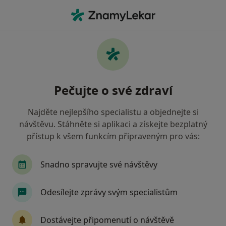
Hla
Pediatr • Praha 5, Praha, hl město Praha
Filtry
Mapa
Pediatr, Praha 5, Praha
Pečujte o své zdraví
Jak řadíme výsledky vyhledávání?
Najděte nejlepšího specialistu a objednejte si
návštěvu. Stáhněte si aplikaci a získejte bezplatný
Jakou pojišťovnu máte?
přístup k všem funkcím připraveným pro vás:
Všeobecná zdravotní pojišťovna
Zdravotní poj
Snadno spravujte své návštěvy
Odesílejte zprávy svým specialistům
Dostávejte připomenutí o návštěvě