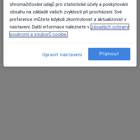
shromažďování údajů pro statistické účely a poskytování
obsahu na základě vašich zvyklostí při procházení. Své
preference můžete kdykoli zkontrolovat a aktualizovat v
nastavení. Další informace naleznete v
zásadách ochrany
MUDr. Martina Matulová
soukromí a souborů cookie.
·
Více
Pediatr
12 názorů
Přijmout
Upravit nastavení
Tento specialista nenabízí online rezervaci termínu na této adrese.
Rezervovat termín