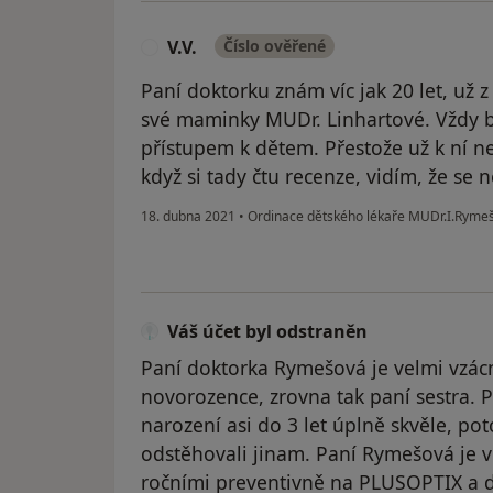
V.V.
Číslo ověřené
V
Paní doktorku znám víc jak 20 let, už z
své maminky MUDr. Linhartové. Vždy by
přístupem k dětem. Přestože už k ní n
když si tady čtu recenze, vidím, že se
18. dubna 2021
•
Ordinace dětského lékaře MUDr.I.Ryme
Váš účet byl odstraněn
Paní doktorka Rymešová je velmi vzác
novorozence, zrovna tak paní sestra. 
narození asi do 3 let úplně skvěle, po
odstěhovali jinam. Paní Rymešová je v
ročními preventivně na PLUSOPTIX a da