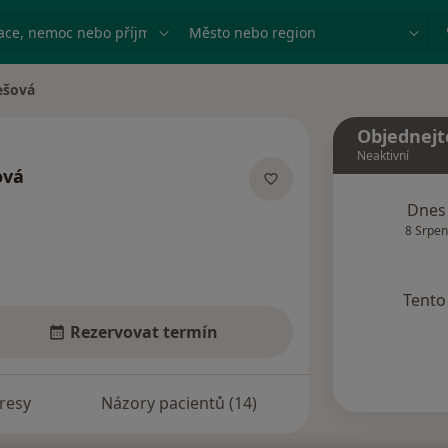
ace, nemoc nebo příjmení
Město nebo region
ešová
Objednejt
Neaktivní
ová
acích
Dnes
8 Srpen
Tento 
Rezervovat termín
resy
Názory pacientů (14)