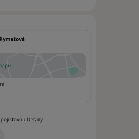
I.Rymešová
 mapu
 otevře v nové záložce
ní
 pojišťovnu
Detaily