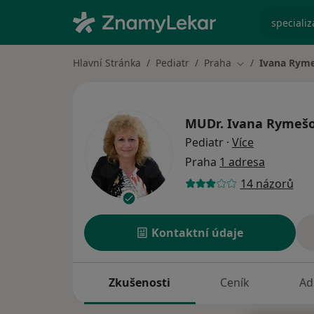
specializ
Hlavní Stránka
Pediatr
Praha
Ivana Rym
Změna města
MUDr.
Ivana Rymeš
o specializ
Pediatr
·
Více
Praha
1 adresa
14 názorů
Kontaktní údaje
Zkušenosti
Ceník
Ad