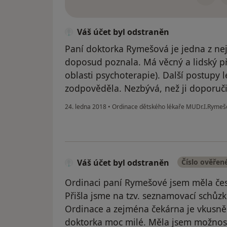
Váš účet byl odstraněn
Paní doktorka Rymešová je jedna z nejp
doposud poznala. Má věcný a lidský p
oblasti psychoterapie). Další postupy l
zodpověděla. Nezbývá, než ji doporučit
24. ledna 2018
•
Ordinace dětského lékaře MUDr.I.Ryme
Váš účet byl odstraněn
Číslo ověřen
Ordinaci paní Rymešové jsem měla čest 
Přišla jsme na tzv. seznamovací schůz
Ordinace a zejména čekárna je vkusně z
doktorka moc milé. Měla jsem možnost