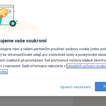
oku 1994 . Nyní na adrese Praha 4,
 lékaře dětem od narození do 19ti let
ím na léčbu atopického i dalších
ujeme vaše soukromí
en (PBSP)
ovolujete nám a našim partnerům používat soubory cookie (nebo po
e) ke shromažďování údajů pro statistické účely a poskytování obs
ich zvyklostí při procházení. Své preference můžete kdykoli zkontro
t v nastavení. Další informace naleznete v
zásadách ochrany soukr
okie.
zkušenostech
P
Upravit nastavení