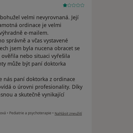
bohužel velmi nevyrovnaná. Její
Samotná ordinace je velmi
výhradně e‑mailem.
dno správně a včas vystavené
dech jsem byla nucena obracet se
ověřila nebo situaci vyřešila
enty může být paní doktorka
že nás paní doktorka z ordinace
vídá o úrovni profesionality. Díky
snou a skutečně vynikající
podle názoru uživatele Galina
šová
•
Pediatrie a psychoterapie
•
Nahlásit zneužití