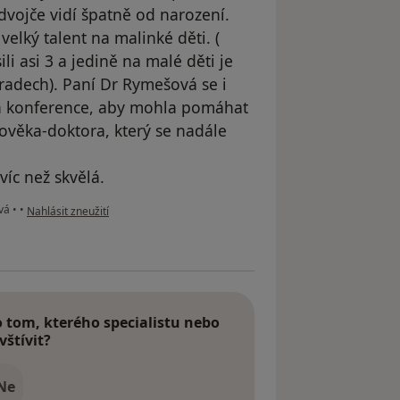
dvojče vidí špatně od narození.
velký talent na malinké děti. (
 asi 3 a jedině na malé děti je
hradech). Paní Dr Rymešová se i
zn konference, aby mohla pomáhat
lověka-doktora, který se nadále
 víc než skvělá.
podle názoru uživatele Váš účet byl odstraněn
ová
•
•
Nahlásit zneužití
tom, kterého specialistu nebo
vštívit?
Ne