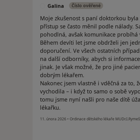
Galina
Číslo ověřené
G
Moje zkušenost s paní doktorkou byla 
přístup se často měnil podle nálady. 
pohodlná, avšak komunikace probíhá 
Během devíti let jsme obdrželi jen je
doporučení. Ve všech ostatních přípa
na další odborníky, abych si informace 
jinak. Je však možné, že pro jiné paci
dobrým lékařem.
Nakonec jsem vlastně i vděčná za to, 
vychodila – i když to samo o sobě vypo
tomu jsme nyní našli pro naše dítě úža
lékařku.
11. února 2026
•
Ordinace dětského lékaře MUDr.I.Ryme