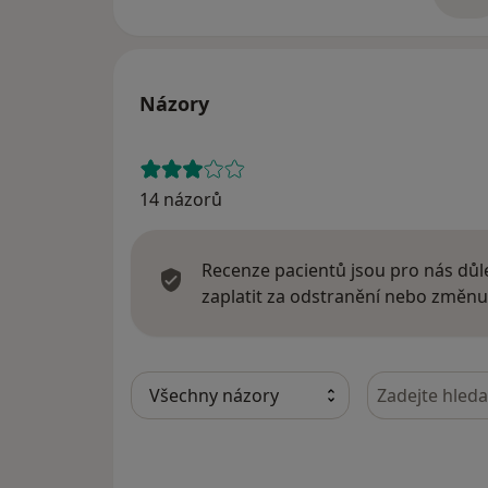
o 
Názory
14 názorů
Recenze pacientů jsou pro nás důle
zaplatit za odstranění nebo změnu
Hledejte v ná