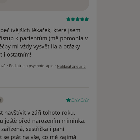
ečlivějších lékařek, které jsem
řístup k pacientům (mě pomohla v
éčby mi vždy vysvětlila a otázky
 i ostatním!
podle názoru uživatele Váš účet byl odstraněn
šová
•
Pediatrie a psychoterapie
•
Nahlásit zneužití
é
navštívit v září tohoto roku.
ku ještě před narozením miminka.
ařízená, sestřička i paní
 se ptát na vše, co mě zajímá