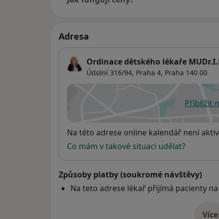
Adresa
Ordinace dětského lékaře MUDr.
Údolní 316/94,
Praha 4
,
Praha
140 00
Přiblížit
se
Dostupnost
Na této adrese online kalendář není aktiv
Co mám v takové situaci udělat?
Způsoby platby (soukromé návštěvy)
Na teto adrese lékař přijímá pacienty na
Více