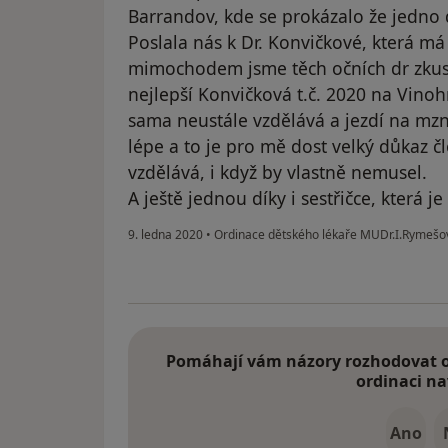
Barrandov, kde se prokázalo že jedno 
Poslala nás k Dr. Konvičkové, která má 
mimochodem jsme těch očních dr zkusili
nejlepší Konvičková t.č. 2020 na Vino
sama neustále vzdělává a jezdí na m
lépe a to je pro mě dost velký důkaz č
vzdělává, i když by vlastně nemusel.
A ještě jednou díky i sestřičce, která je
9. ledna 2020
•
Ordinace dětského lékaře MUDr.I.Rymeš
Pomáhají vám názory rozhodovat o 
ordinaci na
Ano