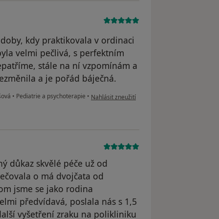
 doby, kdy praktikovala v ordinaci
la velmi pečlivá, s perfektním
epatříme, stále na ní vzpomínám a
 nezměnila a je pořád báječná.
podle názoru uživatele V.V.
šová
•
Pediatrie a psychoterapie
•
Nahlásit zneužití
ný důkaz skvělé péče už od
Pečovala o má dvojčata od
tom jsme se jako rodina
elmi předvídavá, poslala nás s 1,5
lší vyšetření zraku na polikliniku