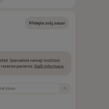
adrese
Přidejte svůj názor
žité. Specialisté nemají možnost
Další informace o názor
 recenze pacienta.
Další informace.
zorech