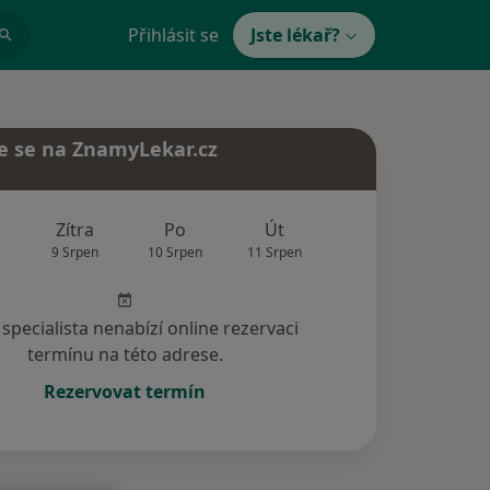
Přihlásit se
Jste lékař?
e se na ZnamyLekar.cz
Zítra
Po
Út
St
Čt
9 Srpen
10 Srpen
11 Srpen
12 Srpen
13 Srp
specialista nenabízí online rezervaci
termínu na této adrese.
Rezervovat termín