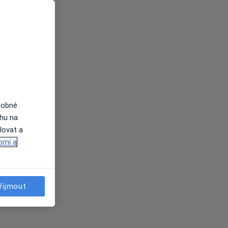
dobné
ahu na
lovat a
omí a
řijmout