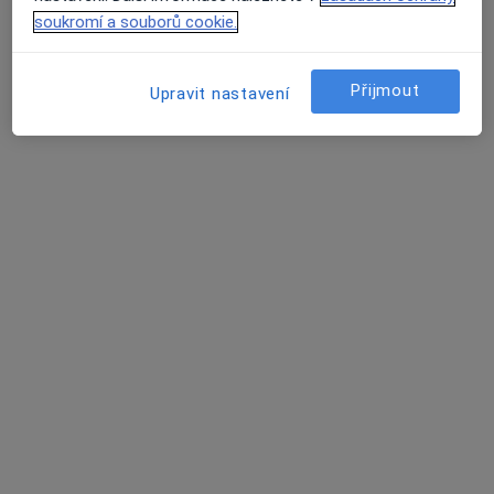
soukromí a souborů cookie.
Přijmout
Upravit nastavení
MUDr. Květa Gazdíková
·
Více
Dermatolog
6 názorů
Washingtonova, Praha
•
Mapa
Ordinace
Tento specialista nenabízí online rezervaci termínu na této adrese.
Rezervovat termín