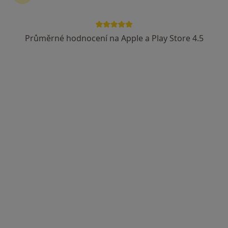
Průměrné hodnocení na Apple a Play Store 4.5
MUDr. Zuzana Procházková
·
Více
Dermatolog
24 názorů
Jihlavská 1558/21, Praha
•
Mapa
LM Clinic
Běžný termín
3 800 Kč
Tento specialista nenabízí online rezervaci termínu na této adrese.
Rezervovat termín