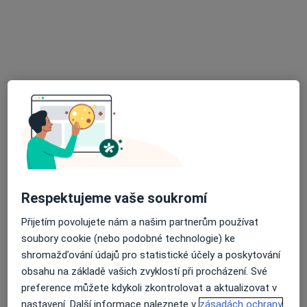
ABCLINIC ART & BEAUTY
Dermatolog, Ostatní, Plastický chirurg
3 názory
V Parku 2308/8, Praha
•
Mapa
ABCLINIC ART & BEAUTY
Respektujeme vaše soukromí
Tato klinika nemá specialisty s dostupnými termíny v online kalendáři
Přijetím povolujete nám a našim partnerům používat
soubory cookie (nebo podobné technologie) ke
Zobrazit profil
shromažďování údajů pro statistické účely a poskytování
obsahu na základě vašich zvyklostí při procházení. Své
preference můžete kdykoli zkontrolovat a aktualizovat v
nastavení. Další informace naleznete v
zásadách ochrany