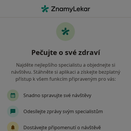
Hla
Akné • Praha, hl město Praha
Filtry
• 1
Mapa
Akné Praha
Pečujte o své zdraví
Jak řadíme výsledky vyhledávání?
Najděte nejlepšího specialistu a objednejte si
návštěvu. Stáhněte si aplikaci a získejte bezplatný
Jakého specialistu hledáte?
přístup k všem funkcím připraveným pro vás:
Dermatolog
Plastický chirurg
Snadno spravujte své návštěvy
Fyzioterapeut
Chirurg
Diagnostik
Odesílejte zprávy svým specialistům
Zobrazit více
Dostávejte připomenutí o návštěvě