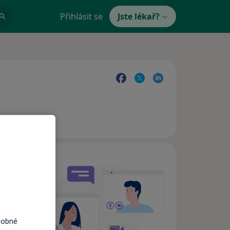
Přihlásit se
Jste lékař?
e,
dobné