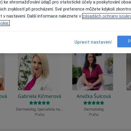
 to funguje?
e) ke shromažďování údajů pro statistické účely a poskytování obs
ich zvyklostí při procházení. Své preference můžete kdykoli zkontro
t v nastavení. Další informace naleznete v
zásadách ochrany soukr
okie.
P
Upravit nastavení
ová
Gabriela Kičmerová
Anežka Šulcová
Dermatolog, Specialista na estetickou medicínu
Dermatolog
Praha
Praha