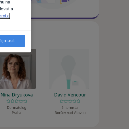
ahu na
lovat a
omí a
řijmout
Nina Dryukova
David Vencour
Dermatolog
Internista
Praha
Boršov nad Vltavou