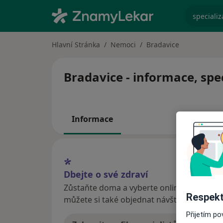
specializ
Hlavní Stránka
Nemoci
Bradavice
Bradavice - informace, spe
Informace
Dbejte o své zdraví
Zůstaňte doma a vyberte online konzultaci
Respekt
můžete si také objednat návštěvu v ordina
Přijetím p