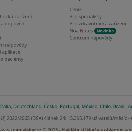
Ceník
nická zařízení
Pro specialisty
 a odpovědi
Pro zdravotnická zařízení
Noa Notes
Novinka
i
Centrum nápovědy
um nápovědy
 aplikace
ro pacienty
záložce
 v nové záložce
e otevře v nové záložce
se otevře v nové záložce
se otevře v nové záložce
se otevře v nové záložce
se otevře v nové záložc
se otevře v nov
se otevře
se 
Italia
,
Deutschland
,
Česko
,
Portugal
,
México
,
Chile
,
Brasil
,
A
U) 2022/2065 (DSA) článek 24: 15.395.179 uživatelů/měsíc -
www.znamylekar.cz © 2026 - Najděte si lékaře a objednejte s