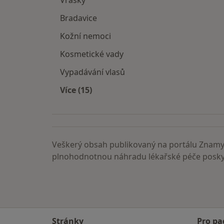
Vrásky
Bradavice
Kožní nemoci
Kosmetické vady
Vypadávání vlasů
Více (15)
Více v kategorii: Nemoci
Veškerý obsah publikovaný na portálu ZnamyL
plnohodnotnou náhradu lékařské péče poskyt
Stránky
Pro pa