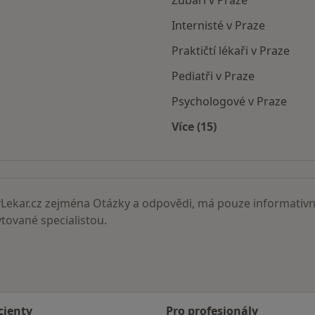
Zubaři v Praze
Internisté v Praze
Praktičtí lékaři v Praze
Pediatři v Praze
Psychologové v Praze
Více (15)
Více v kategorii: Nejč
ekar.cz zejména Otázky a odpovědi, má pouze informativní
ované specialistou.
cienty
Pro profesionály