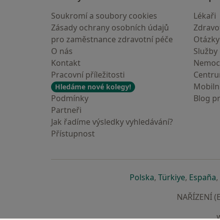
Soukromí a soubory cookies
Lékaři
Zásady ochrany osobních údajů
Zdravot
pro zaměstnance zdravotní péče
Otázky
O nás
Služby
Kontakt
Nemoc
Pracovní příležitosti
Centr
Mobilní
Hledáme nové kolegy!
Podmínky
Blog p
Partneři
Jak řadíme výsledky vyhledávání?
Přístupnost
se otevře v nové 
se otevře
s
Polska
,
Türkiye
,
España
,
NAŘÍZENÍ (E