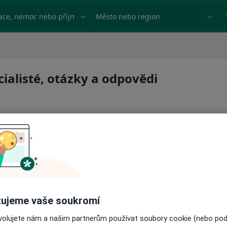
ace, nemoc nebo příjmení
Město nebo region
cialisté, otázky a odpovědi
 pro zahájení nebo pokračování léčby. Pokud to potřebujet
ujeme vaše soukromí
ci.
ovolujete nám a našim partnerům používat soubory cookie (nebo po