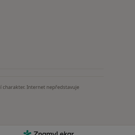
astěji vyhledávaní lékaři
 charakter. Internet nepředstavuje
Kontakt
ZnamyLekar - Hlavní stránka