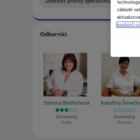
Zobrazit profily specialistů
Jak
technologi
základě vaš
aktualizova
souborů co
Odborníci
Simona Bedřichová
Kateřina Šimečk
Dermatolog
Dermatolog
Praha
Ostrava