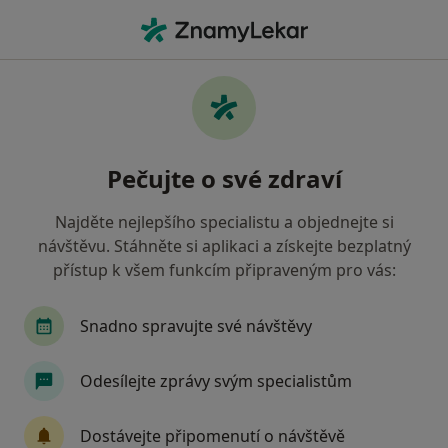
Hla
Co hledáte?
Hlavní Stránka
Nemoci
Onemocnění Vlasů A Nehtů
Onemocnění vlasů a nehtů -
Pečujte o své zdraví
informace, specialisté, otázky a
odpovědi
Najděte nejlepšího specialistu a objednejte si
návštěvu. Stáhněte si aplikaci a získejte bezplatný
přístup k všem funkcím připraveným pro vás:
Snadno spravujte své návštěvy
Informace
Odesílejte zprávy svým specialistům
Dbejte o své zdraví
Dostávejte připomenutí o návštěvě