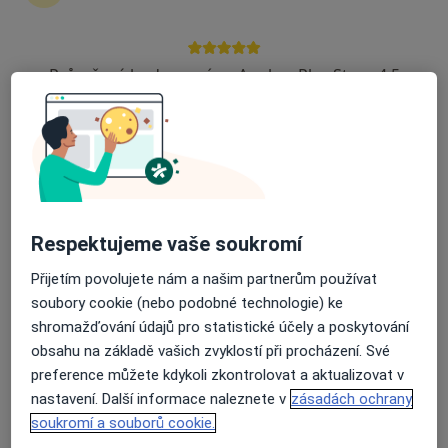
Zůstaňte doma a vyberte online konzultaci pro
zahájení nebo pokračování léčby. Pokud to
potřebujete, můžete si také objednat návštěvu v
Průměrné hodnocení na Apple a Play Store 4.5
ordinaci.
Zobrazit profily specialistů
Jak to funguje?
Respektujeme vaše soukromí
Odborníci
Přijetím povolujete nám a našim partnerům používat
soubory cookie (nebo podobné technologie) ke
shromažďování údajů pro statistické účely a poskytování
obsahu na základě vašich zvyklostí při procházení. Své
Kateřina Hladíková
preference můžete kdykoli zkontrolovat a aktualizovat v
nastavení. Další informace naleznete v
zásadách ochrany
Dermatolog
Klatovy
soukromí a souborů cookie.