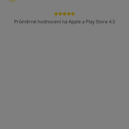
MUDr. Michaela Fialová
Průměrné hodnocení na Apple a Play Store 4.5
·
Více
Otorinolaryngolog
3 názory
Kartouzská 204/6, Praha
•
Mapa
FortMedica ORL
Diagnostické testy
Hrazeno pojišťovnou
Tento specialista nenabízí online rezervaci termínu na této adrese.
Rezervovat termín