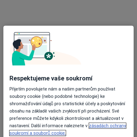
MUDr. Petra Kameníková
·
Více
Otorinolaryngolog
14 názorů
Adresa 1
Adresa 2
Adresa 3
Soukalova 3/3355, Praha
•
Mapa
FortMedica ORL
Respektujeme vaše soukromí
Tento specialista nenabízí online rezervaci termínu na této adrese.
Přijetím povolujete nám a našim partnerům používat
soubory cookie (nebo podobné technologie) ke
Rezervovat termín
shromažďování údajů pro statistické účely a poskytování
obsahu na základě vašich zvyklostí při procházení. Své
preference můžete kdykoli zkontrolovat a aktualizovat v
nastavení. Další informace naleznete v
zásadách ochrany
soukromí a souborů cookie.