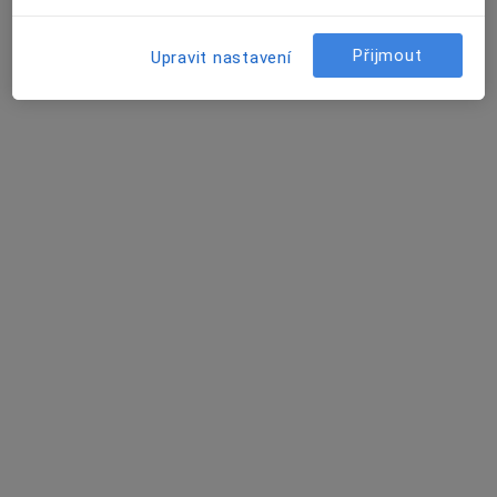
Přijmout
Upravit nastavení
Prim. MUDr. Tomáš Fořt
·
Více
Otorinolaryngolog, Plastický chirurg
21 názorů
Soukalova 3/3355, Praha
•
Mapa
FortMedica ORL
Konzultace
Cena nebyla přidána
Tento specialista nenabízí online rezervaci termínu na této adrese.
Rezervovat termín