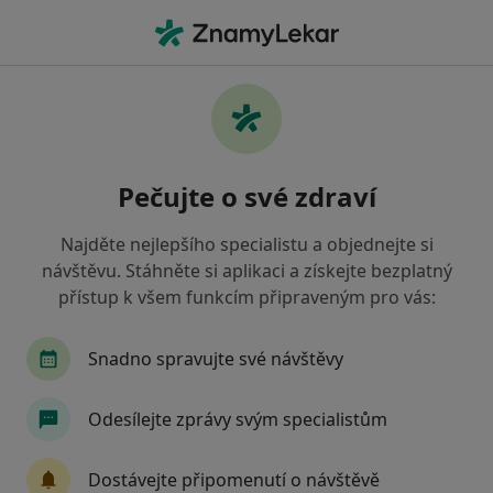
Hla
Zánět Dutin • Praha, hl město Praha
Filtry
• 1
Mapa
Zánět dutin Praha
Pečujte o své zdraví
Jak řadíme výsledky vyhledávání?
Najděte nejlepšího specialistu a objednejte si
návštěvu. Stáhněte si aplikaci a získejte bezplatný
Jakého specialistu hledáte?
přístup k všem funkcím připraveným pro vás:
Otorinolaryngolog
Plastický chirurg
Snadno spravujte své návštěvy
Odesílejte zprávy svým specialistům
Dostávejte připomenutí o návštěvě