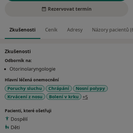
Rezervovat termín
Zkušenosti
Ceník
Adresy
Názory pacientů (
Zkušenosti
Odborník na:
Otorinolaryngologie
Hlavní léčená onemocnění
Poruchy sluchu
Chrápání
Nosní polypy
a11y_sr_more_disea
Krvácení z nosu
Bolení v krku
+5
Pacienti, které ošetřuji
Dospělí
Děti