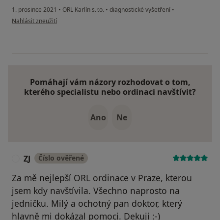
1. prosince 2021
•
ORL Karlín s.r.o.
•
diagnostické vyšetření
•
podle názoru uživatele S. P.
Nahlásit zneužití
Pomáhají vám názory rozhodovat o tom,
kterého specialistu nebo ordinaci navštívit?
Ano
Ne
ZJ
Číslo ověřené
Z
Za mě nejlepší ORL ordinace v Praze, kterou
jsem kdy navštívila. Všechno naprosto na
jedničku. Milý a ochotný pan doktor, který
hlavně mi dokázal pomoci. Dekuji :-)