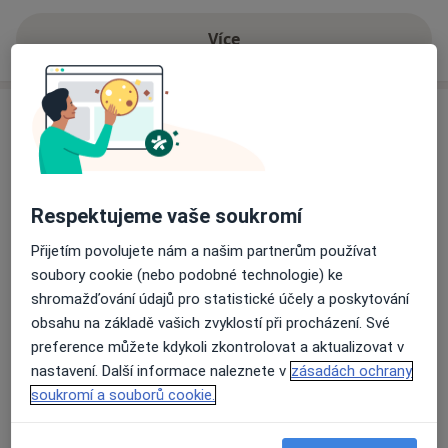
Více
o zkušenostech
Služby a ceník služeb
Diagnostické testy
Detaily
Respektujeme vaše soukromí
Diagnostické vyšetření
Přijetím povolujete nám a našim partnerům používat
Detaily
soubory cookie (nebo podobné technologie) ke
shromažďování údajů pro statistické účely a poskytování
Konzultace online
obsahu na základě vašich zvyklostí při procházení. Své
Detaily
preference můžete kdykoli zkontrolovat a aktualizovat v
nastavení. Další informace naleznete v
zásadách ochrany
Základní vyšetření
soukromí a souborů cookie.
Detaily