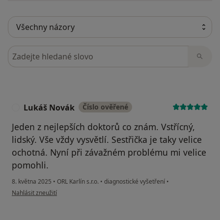
Hledejte v názorech
Lukáš Novák
Číslo ověřené
L
Jeden z nejlepších doktorů co znám. Vstřícný,
lidský. Vše vždy vysvětlí. Sestřička je taky velice
ochotná. Nyní při závažném problému mi velice
pomohli.
8. května 2025
•
ORL Karlín s.r.o.
•
diagnostické vyšetření
•
podle názoru uživatele Lukáš Novák
Nahlásit zneužití