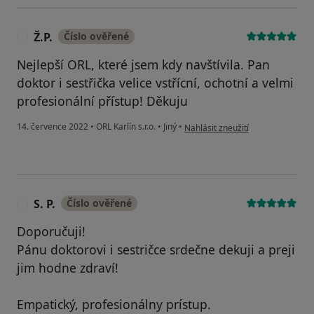
Ž.P.
Číslo ověřené
Ž
Nejlepší ORL, které jsem kdy navštívila. Pan
doktor i sestřička velice vstřícní, ochotní a velmi
profesionální přístup! Děkuju
podle názoru uživatele Ž.P.
14. července 2022
•
ORL Karlín s.r.o.
•
Jiný
•
Nahlásit zneužití
S. P.
Číslo ověřené
S
Doporučuji!
Pánu doktorovi i sestričce srdečne dekuji a preji
jim hodne zdraví!
Empatický, profesionálny prístup.