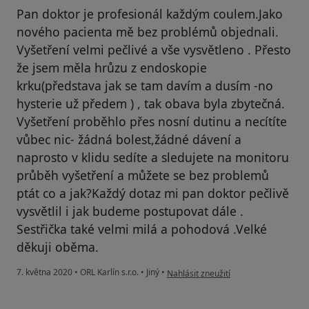
Pan doktor je profesionál každým coulem.Jako
nového pacienta mě bez problémů objednali.
Vyšetření velmi pečlivé a vše vysvětleno . Přesto
že jsem měla hrůzu z endoskopie
krku(představa jak se tam davím a dusím -no
hysterie už předem ) , tak obava byla zbytečná.
Vyšetření proběhlo přes nosní dutinu a necítíte
vůbec nic- žádná bolest,žádné dávení a
naprosto v klidu sedíte a sledujete na monitoru
průběh vyšetření a můžete se bez problemů
ptát co a jak?Každý dotaz mi pan doktor pečlivě
vysvětlil i jak budeme postupovat dále .
Sestřička také velmi milá a pohodová .Velké
děkuji oběma.
podle názoru uživatele Váš účet byl 
7. května 2020
•
ORL Karlín s.r.o.
•
Jiný
•
Nahlásit zneužití