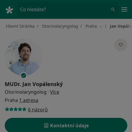
Hla
Co hledáte?
Hlavní Stránka
Otorinolaryngolog
Praha
Jan Vopál
Změna města
MUDr.
Jan Vopálenský
o specializacích
Otorinolaryngolog
·
Více
Praha
1 adresa
6 názorů
Kontaktní údaje