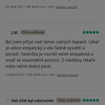
podle názoru uživatele ZJ
20. října 2021
•
ORL Karlín s.r.o.
•
Jiný
•
Nahlásit zneužití
J.M.
Číslo ověřené
J
Byl jsem přijat nad rámec volných kapacit. Lékař
je velice empatický a vše řádně vysvětlí a
poradí. Sestrička je rovněž velmi empatická a
snaží se maximálně pomoci. Z návštěvy lékaře
mám velmi dobrý pocit.
podle názoru uživatele J.M.
3. května 2021
•
ORL Karlín s.r.o.
•
Jiný
•
Nahlásit zneužití
Váš účet byl odstraněn
Číslo ověřené