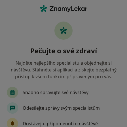
Hla
Co hledáte?
Hlavní Stránka
Nemoci
Ušní Choroby
Ušní choroby - informace,
Pečujte o své zdraví
specialisté, otázky a odpovědi
Najděte nejlepšího specialistu a objednejte si
návštěvu. Stáhněte si aplikaci a získejte bezplatný
přístup k všem funkcím připraveným pro vás:
Informace
Snadno spravujte své návštěvy
Odesílejte zprávy svým specialistům
Dbejte o své zdraví
Zůstaňte doma a vyberte online konzultaci pro
Dostávejte připomenutí o návštěvě