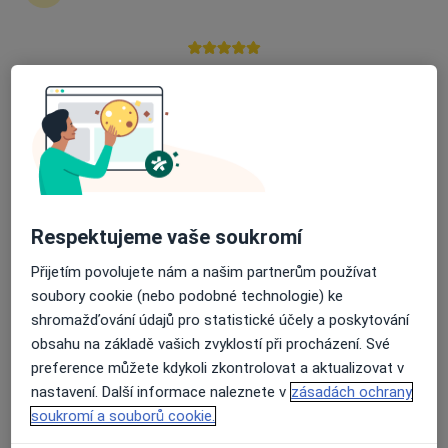
zahájení nebo pokračování léčby. Pokud to
potřebujete, můžete si také objednat návštěvu v
ordinaci.
Průměrné hodnocení na Apple a Play Store 4.5
Zobrazit profily specialistů
Jak to funguje?
Respektujeme vaše soukromí
Odborníci
Přijetím povolujete nám a našim partnerům používat
soubory cookie (nebo podobné technologie) ke
shromažďování údajů pro statistické účely a poskytování
Petra Kameníková
obsahu na základě vašich zvyklostí při procházení. Své
preference můžete kdykoli zkontrolovat a aktualizovat v
Otorinolaryngolog
Praha
nastavení. Další informace naleznete v
zásadách ochrany
soukromí a souborů cookie.