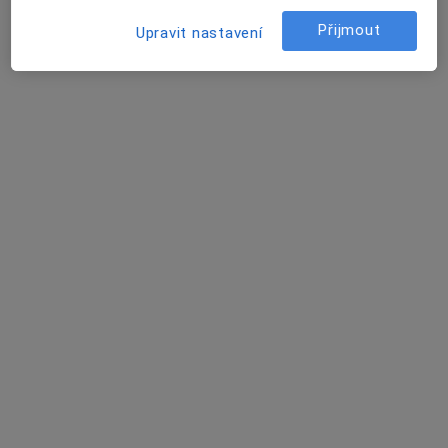
Marta Chroustová
Přijmout
Upravit nastavení
Otorinolaryngolog
Klatovy
Vladimír Prokop
Otorinolaryngolog
Praha
Dana Šmídlová
Otorinolaryngolog
Plzeň
Jan Molovčák
Praktický lékař