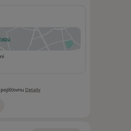
 mapu
 otevře v nové záložce
ní
 pojišťovnu
Detaily
adrese