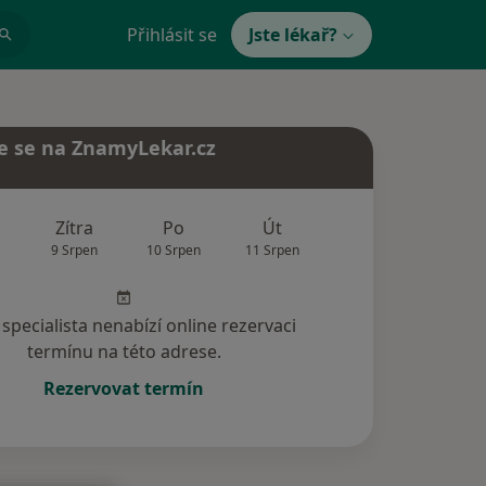
Přihlásit se
Jste lékař?
e se na ZnamyLekar.cz
Zítra
Po
Út
St
Čt
9 Srpen
10 Srpen
11 Srpen
12 Srpen
13 Srp
specialista nenabízí online rezervaci
termínu na této adrese.
Rezervovat termín