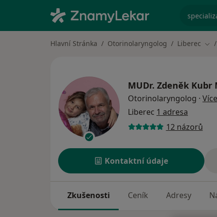
specializ
Hlavní Stránka
Otorinolaryngolog
Liberec
Změ
MUDr.
Zdeněk Kubr 
Otorinolaryngolog
·
Víc
Liberec
1 adresa
12 názorů
Kontaktní údaje
Zkušenosti
Ceník
Adresy
Ná