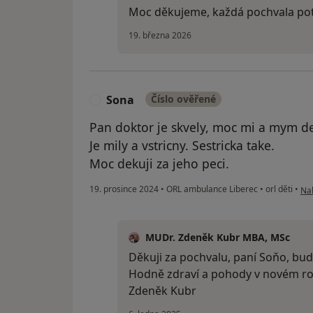
Moc děkujeme, každá pochvala pot
19. března 2026
Sona
Číslo ověřené
S
Pan doktor je skvely, moc mi a mym 
Je mily a vstricny. Sestricka take.
Moc dekuji za jeho peci.
pod
19. prosince 2024
•
ORL ambulance Liberec
•
orl děti
•
Nah
MUDr. Zdeněk Kubr MBA, MSc
Děkuji za pochvalu, paní Soňo, budu
Hodně zdraví a pohody v novém ro
Zdeněk Kubr