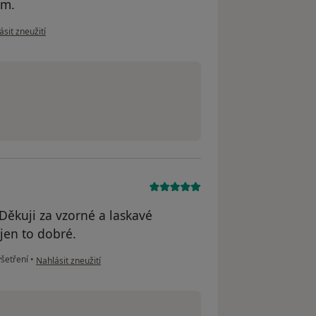
ým.
e názoru uživatele Kateřina
ásit zneužití
 Děkuji za vzorné a laskavé
 jen to dobré.
podle názoru uživatele Kateřina
šetření
•
Nahlásit zneužití