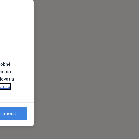
dobné
ahu na
lovat a
omí a
řijmout