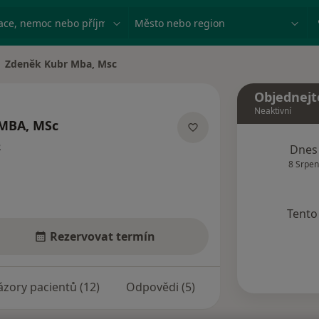
ace, nemoc nebo příjmení
Město nebo region
Zdeněk Kubr Mba, Msc
na města
Objednejt
Neaktivní
MBA, MSc
o specializacích
e
Dnes
8 Srpen
Tento 
Rezervovat termín
zory pacientů (12)
Odpovědi (5)