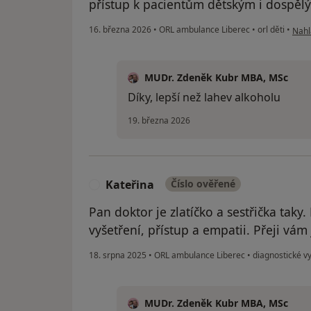
přístup k pacientům dětským i dospěl
podl
16. března 2026
•
ORL ambulance Liberec
•
orl děti
•
Nahl
MUDr. Zdeněk Kubr MBA, MSc
Díky, lepší než lahev alkoholu
19. března 2026
Kateřina
Číslo ověřené
K
Pan doktor je zlatíčko a sestřička taky.
vyšetření, přístup a empatii. Přeji vám
18. srpna 2025
•
ORL ambulance Liberec
•
diagnostické vy
MUDr. Zdeněk Kubr MBA, MSc