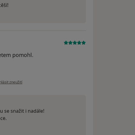
ěší!
detem pomohl.
le názoru uživatele Sona
lásit zneužití
 se snažit i nadále!
ce.