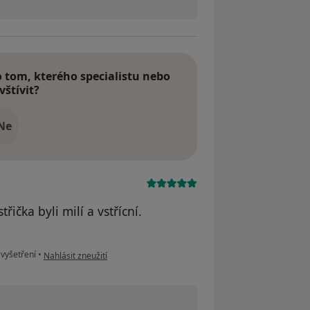
tom, kterého specialistu nebo
vštívit?
Ne
ička byli milí a vstřícní.
podle názoru uživatele Ivana P.
 vyšetření
•
Nahlásit zneužití