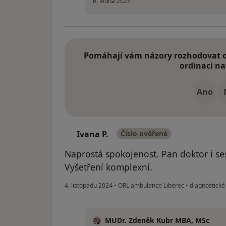
6. ledna 2025
Pomáhají vám názory rozhodovat o 
ordinaci na
Ano
Ivana P.
Číslo ověřené
I
Naprostá spokojenost. Pan doktor i sestř
Vyšetření komplexní.
4. listopadu 2024
•
ORL ambulance Liberec
•
diagnostické
MUDr. Zdeněk Kubr MBA, MSc