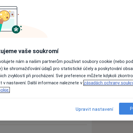
ndlí
Nemoci slinné žlázy
ujeme vaše soukromí
es
ovolujete nám a našim partnerům používat soubory cookie (nebo po
e) ke shromažďování údajů pro statistické účely a poskytování obs
ich zvyklostí při procházení. Své preference můžete kdykoli zkontro
zkušenostech
t v nastavení. Další informace naleznete v
zásadách ochrany soukr
okie.
P
Upravit nastavení