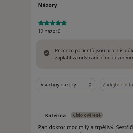
Názory
12 názorů
Recenze pacientů jsou pro nás důle
zaplatit za odstranění nebo změnu
Hledejte v ná
Kateřina
Číslo ověřené
K
Pan doktor moc milý a trpělivý. Sestřič