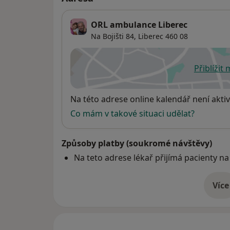
ORL ambulance Liberec
Na Bojišti 84,
Liberec
460 08
Přiblížit
se
Dostupnost
Na této adrese online kalendář není aktiv
Co mám v takové situaci udělat?
Způsoby platby (soukromé návštěvy)
Na teto adrese lékař přijímá pacienty na
Více
o 