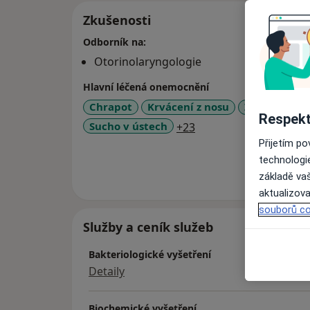
Zkušenosti
Odborník na:
Otorinolaryngologie
Hlavní léčená onemocnění
Chrapot
Krvácení z nosu
Zvětšení ma
Respekt
a11y_sr_more_diseas
Sucho v ústech
+23
Přijetím p
technologi
Více
základě vaš
o 
aktualizova
souborů co
Služby a ceník služeb
Bakteriologické vyšetření
Detaily
Biochemické vyšetření