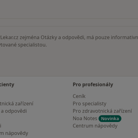
ní lékaři
ekar.cz zejména Otázky a odpovědi, má pouze informativní
ované specialistou.
cienty
Pro profesionály
Ceník
nická zařízení
Pro specialisty
 a odpovědi
Pro zdravotnická zařízení
Noa Notes
Novinka
i
Centrum nápovědy
um nápovědy