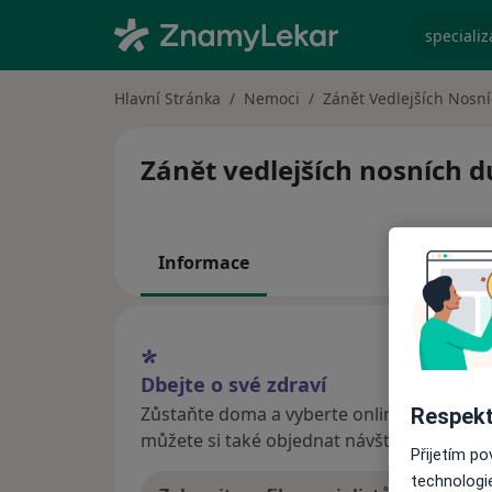
specializ
Hlavní Stránka
Nemoci
Zánět Vedlejších Nosní
Zánět vedlejších nosních du
Informace
Dbejte o své zdraví
Zůstaňte doma a vyberte online konzultaci
Respekt
můžete si také objednat návštěvu v ordina
Přijetím p
technologi