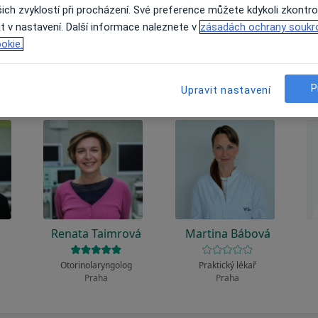
 to funguje?
ich zvyklostí při procházení. Své preference můžete kdykoli zkontro
t v nastavení. Další informace naleznete v
zásadách ochrany soukr
okie.
P
Upravit nastavení
Renata Taimrová
Martina Bábová
g
Otorinolaryngolog
Praktický lékař
Praha
Praha