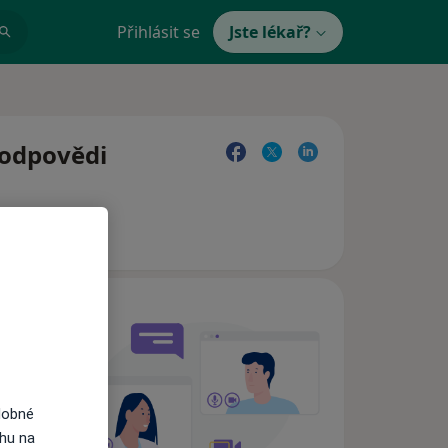
Přihlásit se
Jste lékař?
a odpovědi
e,
dobné
ahu na