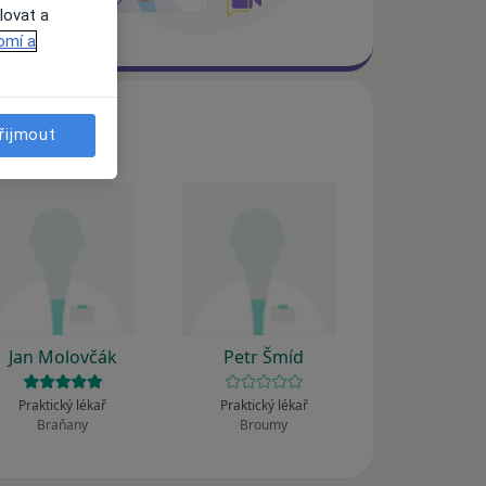
lovat a
omí a
řijmout
Jan Molovčák
Petr Šmíd
Praktický lékař
Praktický lékař
Braňany
Broumy