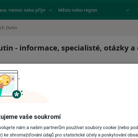
ace, nemoc nebo příjmení
Město nebo region
ch Dutin
tin - informace, specialisté, otázky 
 pro zahájení nebo pokračování léčby. Pokud to potřebujet
ujeme vaše soukromí
ci.
ovolujete nám a našim partnerům používat soubory cookie (nebo po
e) ke shromažďování údajů pro statistické účely a poskytování obs