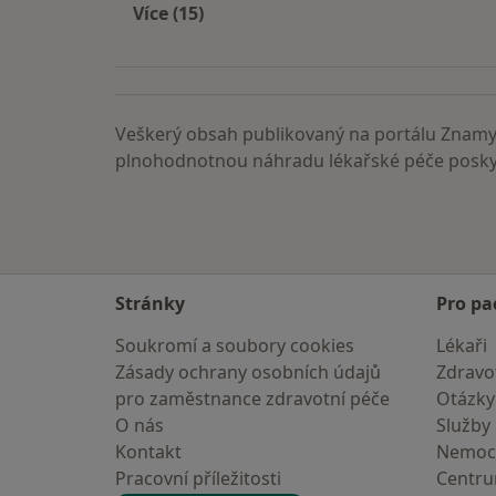
Více (15)
Více v kategorii: Nejčastěji vyhledáva
Veškerý obsah publikovaný na portálu ZnamyL
plnohodnotnou náhradu lékařské péče poskyt
Stránky
Pro pa
Soukromí a soubory cookies
Lékaři
Zásady ochrany osobních údajů
Zdravot
pro zaměstnance zdravotní péče
Otázky
O nás
Služby
Kontakt
Nemoc
Pracovní příležitosti
Centr