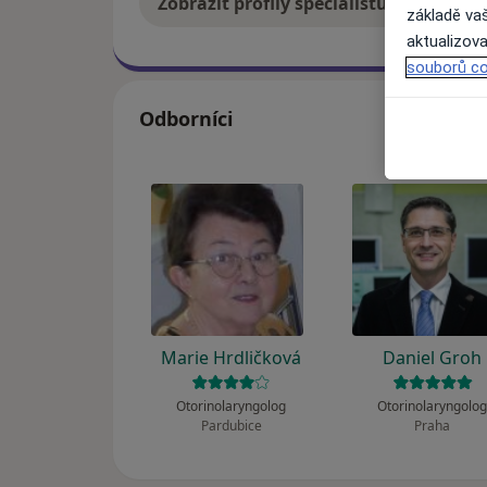
Zobrazit profily specialistů
Jak
základě vaš
aktualizova
souborů co
Odborníci
Marie Hrdličková
Daniel Groh
Otorinolaryngolog
Otorinolaryngolo
Pardubice
Praha