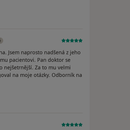
listy Purkyně – ORL a chirurgie hlavy a
Dr. Natalya Ratcliff, DVM
a chirurgie hlavy a krku
é vůle – Nadace Olgy Havlové
ologie sluchu Akademie věd ČR
é
bassy in Prague
na. Jsem naprosto nadšená z jeho
mu pacientovi. Pan doktor se
o nejšetrnější. Za to mu velmi
agoval na moje otázky. Odborník na
Váš účet byl odstraněn