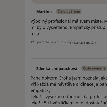
Martina
Číslo ověřené
M
Výborný profesionál má svém místě. M
mi bylo vysvětleno. Empatický přístup 
milá.
podle názoru uživatele M
12. října 2024
•
jiné místo
•
Jiný
•
Nahlásit zneužití
Zdenka Limpauchová
Číslo ověřené
Z
Pana doktora Groha jsem poznala jako 
Při každé mé návštěvě ordinace je pan 
empatický.
Lékař s vysokou odborností a profesi
lékaře 5ti hvězdičkami není dostatečn