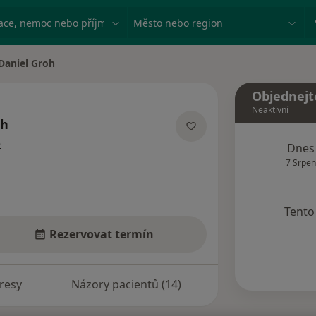
ace, nemoc nebo příjmení
Město nebo region
Daniel Groh
a města
Objednejt
Neaktivní
oh
o specializacích
e
Dnes
7 Srpen
Tento 
Rezervovat termín
resy
Názory pacientů (14)