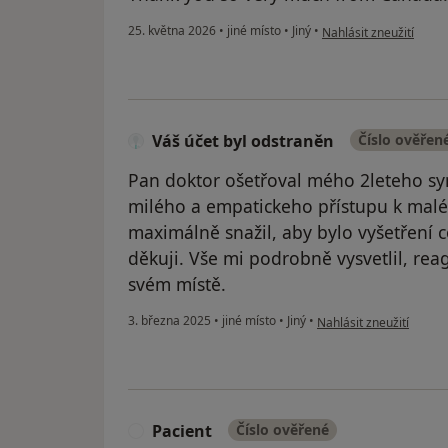
člen České lékařské společnosti Jana Evange
krku
podle názoru uživatele 
25. května 2026
•
jiné místo
•
Jiný
•
Nahlásit zneužití
člen výboru SAOF
předseda lékové komise za Společnost ORL 
Člen Open Medical Club ČR při Výboru dobr
Vědecká spolupráce s Oddělením neurofyzi
Váš účet byl odstraněn
Číslo ověřen
Medical Advisor/ Consultant to the U.S. Em
Pan doktor ošetřoval mého 2leteho sy
Jazykové znalosti
milého a empatickeho přístupu k malé
čeština, němčina, angličtina, ruština
maximálně snažil, aby bylo vyšetření c
děkuji. Vše mi podrobně vysvetlil, re
svém místě.
podle názoru uživatele 
3. března 2025
•
jiné místo
•
Jiný
•
Nahlásit zneužití
Pacient
Číslo ověřené
P