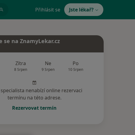
Přihlásit se
Jste lékař?
e se na ZnamyLekar.cz
Zítra
Ne
Po
Út
St
8 Srpen
9 Srpen
10 Srpen
11 Srpen
12 Srp
specialista nenabízí online rezervaci
termínu na této adrese.
Rezervovat termín