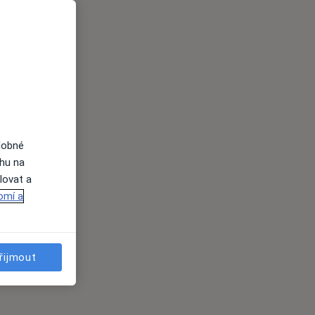
dobné
ahu na
lovat a
omí a
es
řijmout