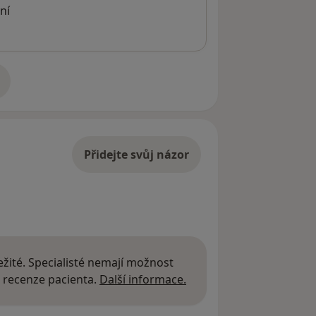
ní
u (Hradec Králové)
adrese
Přidejte svůj názor
 pediatry (akce IPVZ)
žité. Specialisté nemají možnost
Další informace o názor
 recenze pacienta.
Další informace.
v)