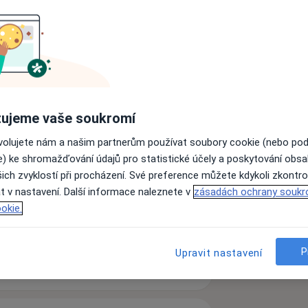
ulance a Tinnitus poradny
toneurologie
ujeme vaše soukromí
jovická)
ovolujete nám a našim partnerům používat soubory cookie (nebo po
ocnice v Augsburgu (Německo)
e) ke shromažďování údajů pro statistické účely a poskytování obs
ušní, nosní a krční 2. LF UK a FN v Motole
ich zvyklostí při procházení. Své preference můžete kdykoli zkontro
ké nemocnice v Denveru, Colorado
t v nastavení. Další informace naleznete v
zásadách ochrany soukr
Inselspital v Bernu (Švýcarsko)
okie.
a11y_sr_more_diseas
py
Bolení v krku
Ušní choroby
+7
P
Upravit nastavení
v Linci (Rakousko)
zkušenostech
ární lékař na ORL klinice FN Hradec Králové
emocnici v Kielu (Německo)