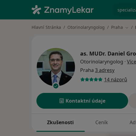
specializ
Hlavní Stránka
Otorinolaryngolog
Praha
Změn
as. MUDr.
Daniel Gr
Otorinolaryngolog
·
Víc
Praha
3 adresy
14 názorů
Kontaktní údaje
Zkušenosti
Ceník
Ad