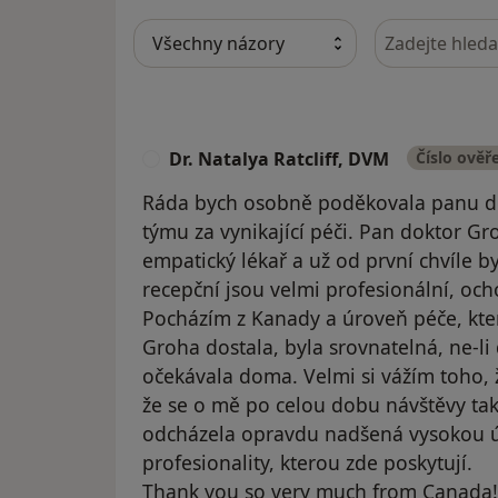
Hledejte v ná
Kurzy, účast na konferencích (výběr z posle
2015 Odborná stáž na Klinice ORL a chir
2015 Otologický a otoneurologický kurz s mezinárodní účastí. Klinika ORL a
chirurgie hlavy a krku UK 1. LF a FN v Motol
2011 Kurs dětské bronchoskopie, 2. LF UK
Dr. Natalya Ratcliff, DVM
Číslo ověř
D
2011 Kurs FESS, ORL klinika UK 1. LF a FN 
Ráda bych osobně poděkovala panu do
2009 Seminář ORL při univerzitě Weill Cor
týmu za vynikající péči. Pan doktor Gr
Vzdělání
empatický lékař a už od první chvíle byl
2009 získání akademického titulu Ph.D.
recepční jsou velmi profesionální, oc
2000 získání akademického titulu As. – od
Pocházím z Kanady a úroveň péče, kte
1999 Atestace 2. stupně v ORL
Groha dostala, byla srovnatelná, ne-li
1995 Atestace 1. stupně v ORL
očekávala doma. Velmi si vážím toho, ž
1986-1992 Lékařská fakulta Univerzity K
že se o mě po celou dobu návštěvy tak 
odcházela opravdu nadšená vysokou ú
Členství v odborných společnostech a odb
profesionality, kterou zde poskytují.
člen České lékařské komory
Thank you so very much from Canada!