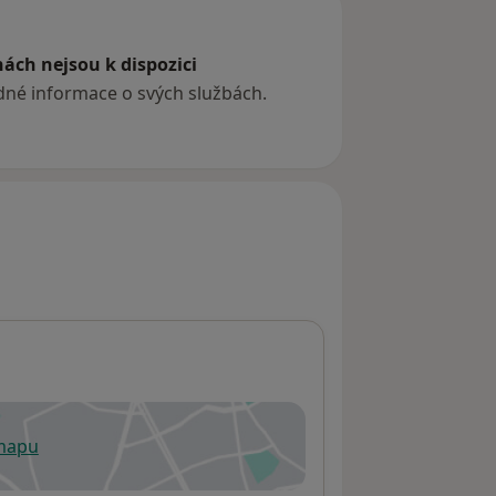
nemocnici v Nuernberg-Erlangen (Německo)
t)
ách nejsou k dispozici
ádné informace o svých službách.
y Vary)
 mapu
 otevře v nové záložce