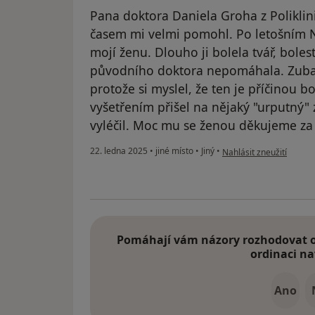
Pana doktora Daniela Groha z Poliklin
časem mi velmi pomohl. Po letošním N
mojí ženu. Dlouho ji bolela tvář, boles
původního doktora nepomáhala. Zubař 
protože si myslel, že ten je příčinou b
vyšetřením přišel na nějaký "urputný" 
vyléčil. Moc mu se ženou děkujeme za 
podle názoru uživatele 
22. ledna 2025
•
jiné místo
•
Jiný
•
Nahlásit zneužití
Pomáhají vám názory rozhodovat o 
ordinaci na
Ano