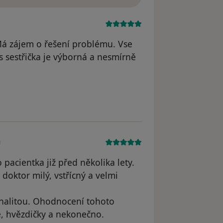
á zájem o řešení problému. Vse
s sestřička je výborná a nesmírně
artina
pacientka již před několika lety.
doktor milý, vstřícný a velmi
onalitou. Ohodnocení tohoto
é, hvězdičky a nekonečno.