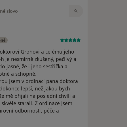
zorech
dních let)
urgie hlavy a krku Augsburg (Německo)
e
 a FN v Motole
ené
v Motole
ktorovi Grohovi a celému jeho
nell v Rakousku
oh je nesmírně zkušený, pečlivý a
o jasné, že i jeho sestřička a
hotné a schopné.
borný asistent 2. LF UK v Praze
rou jsem v ordinaci pana doktora
 dokonce lepší, než jakou bych
e mě přijali na poslední chvíli a
arlovy v Hradci Králové
skvěle starali. Z ordinace jsem
rovní odbornosti, péče a
orné spolupráce