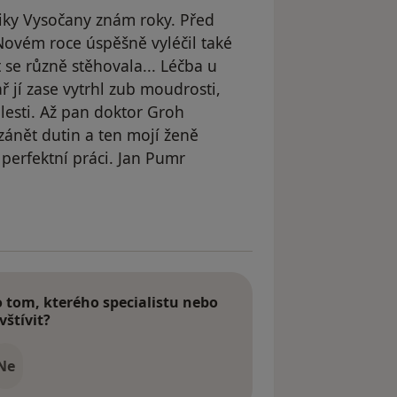
iky Vysočany znám roky. Před
ovém roce úspěšně vyléčil také
t se různě stěhovala... Léčba u
jí zase vytrhl zub moudrosti,
olesti. Až pan doktor Groh
zánět dutin a ten mojí ženě
perfektní práci. Jan Pumr
Pacient
tom, kterého specialistu nebo
vštívit?
Ne