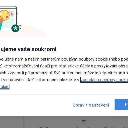
š Fořt
Dnes
Zítra
So
Ne
6 Srpen
7 Srpen
8 Srpen
9 Srpen
ký
ujeme vaše soukromí
Online rezervace termínu není k dispozic
ovolujete nám a našim partnerům používat soubory cookie (nebo po
Rezervovat termín
e) ke shromažďování údajů pro statistické účely a poskytování obs
ich zvyklostí při procházení. Své preference můžete kdykoli zkontro
t v nastavení. Další informace naleznete v
zásadách ochrany soukr
okie.
enský
Dnes
Zítra
So
Ne
P
Upravit nastavení
6 Srpen
7 Srpen
8 Srpen
9 Srpen