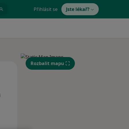
Přihlásit se
Jste lékař?
Rozbalit mapu
Po
Út
St
10 Srpen
11 Srpen
12 Srpen
i