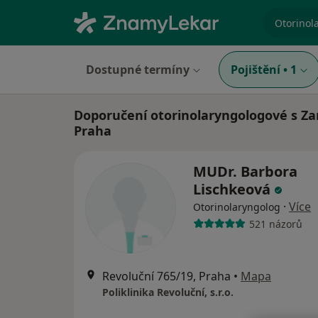
specializ
Dostupné termíny
Pojištění
•
1
Doporučení otorinolaryngologové s Z
Praha
MUDr. Barbora
Lischkeová
·
Více
Otorinolaryngolog
521 názorů
Revoluční 765/19, Praha
•
Mapa
Poliklinika Revoluční, s.r.o.