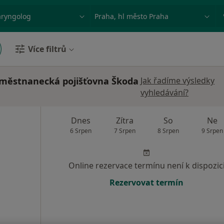
ace, nemoc nebo příjmení
Město nebo region
Více filtrů
aměstnanecká pojišťovna Škoda
Jak řadíme výsledky
vyhledávání?
Dnes
Zítra
So
Ne
6 Srpen
7 Srpen
8 Srpen
9 Srpen
Online rezervace termínu není k dispozic
Rezervovat termín