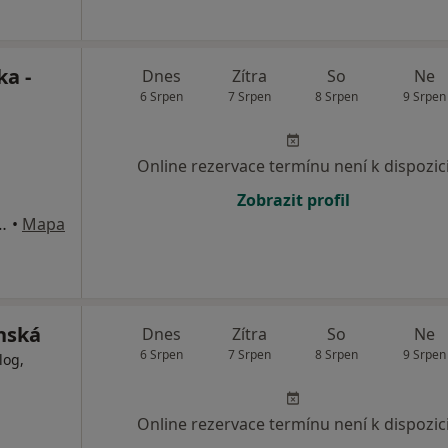
ka -
Dnes
Zítra
So
Ne
6 Srpen
7 Srpen
8 Srpen
9 Srpen
Online rezervace termínu není k dispozic
Zobrazit profil
rov, Koněvova 205, Praha
•
Mapa
inská
Dnes
Zítra
So
Ne
6 Srpen
7 Srpen
8 Srpen
9 Srpen
log,
Online rezervace termínu není k dispozic