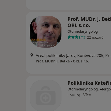
Prof. MUDr. J. Bet
ORL s.r.o.
Otorinolaryngolog
22 názorů
Areál polikliniky Ja
Prof. MUDr. J. Betka - ORL s.r.o.
Poliklinika Kateř
Otorinolaryngolog, Alergo
·
Více
Chirurg