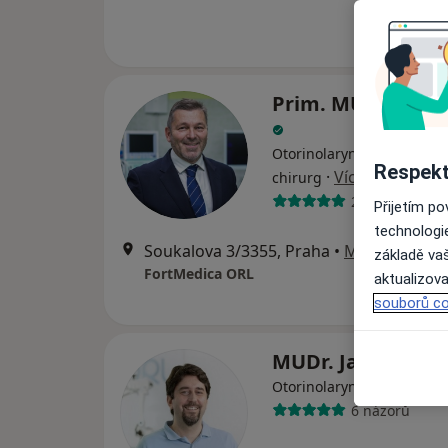
Prim. MUDr. Tomá
Otorinolaryngolog, Plastic
Respekt
·
Více
chirurg
21 názorů
Přijetím p
technologi
Soukalova 3/3355, Praha
•
Mapa
základě vaš
FortMedica ORL
aktualizova
souborů co
MUDr. Jan Vopál
·
Více
Otorinolaryngolog
6 názorů