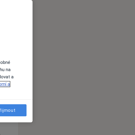
Po
Út
St
10 Srpen
11 Srpen
12 Srpen
i
dobné
ahu na
lovat a
omí a
Po
Út
St
řijmout
10 Srpen
11 Srpen
12 Srpen