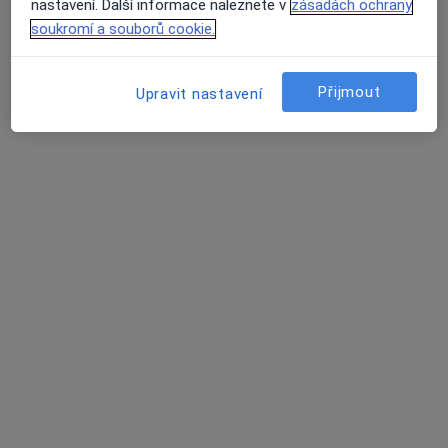
nastavení. Další informace naleznete v
zásadách ochrany
Zobrazit profil
soukromí a souborů cookie.
Přijmout
Upravit nastavení
MUDr. Michaela Matoušková
Onkolog, Urolog
28 názorů
Karlovo náměstí 3/319, Praha
•
Mapa
Urocentrum Praha s.r.o.
Tento specialista nenabízí online rezervaci termínu na této adrese.
Rezervovat termín