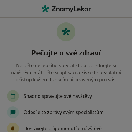
Hla
Onkolog • Praha, hl město Praha
Filtry
• 1
Mapa
Doporučení onkologové s Zaměstnanecká
Pečujte o své zdraví
pojišťovna Škoda Praha
Jak řadíme výsledky vyhledávání?
Najděte nejlepšího specialistu a objednejte si
návštěvu. Stáhněte si aplikaci a získejte bezplatný
přístup k všem funkcím připraveným pro vás:
Snadno spravujte své návštěvy
Odesílejte zprávy svým specialistům
MUDr. Hana Kaňková
Dostávejte připomenutí o návštěvě
·
Více
Onkolog