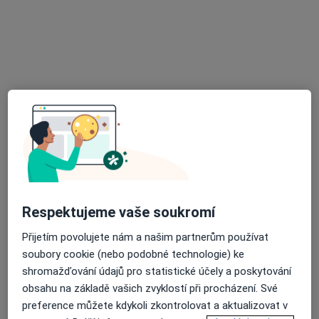
Gynprofi s.r.o.
Tento specialista nenabízí online rezervaci termínu na této adrese.
Rezervovat termín
Respektujeme vaše soukromí
Medi-Onco s.r.o.
Přijetím povolujete nám a našim partnerům používat
Onkolog
soubory cookie (nebo podobné technologie) ke
Na Příkopě 859/22, Praha
•
Mapa
shromažďování údajů pro statistické účely a poskytování
Medi-Onco s.r.o.
obsahu na základě vašich zvyklostí při procházení. Své
Tato klinika nemá specialisty s dostupnými termíny v online kalendáři
preference můžete kdykoli zkontrolovat a aktualizovat v