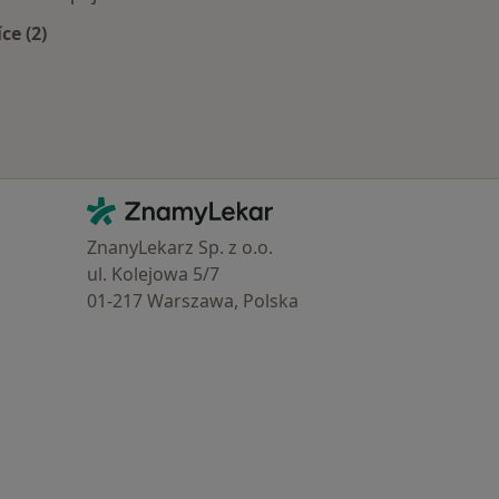
íce (2)
Více v kategorii: Zdravotní pojišťovny
Kontakt
ZnamyLekar - Hlavní stránka
ZnanyLekarz Sp. z o.o.
ul. Kolejowa 5/7
01-217 Warszawa, Polska