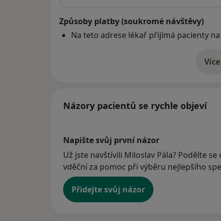
Způsoby platby (soukromé návštěvy)
Na teto adrese lékař přijímá pacienty na
Více
o 
Názory pacientů se rychle objeví
Napište svůj první názor
Už jste navštívili Miloslav Pála? Podělte se
vděční za pomoc při výběru nejlepšího spec
Přidejte svůj názor