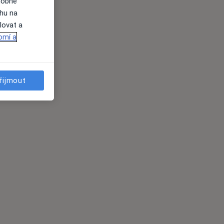
dobné
ahu na
lovat a
omí a
řijmout