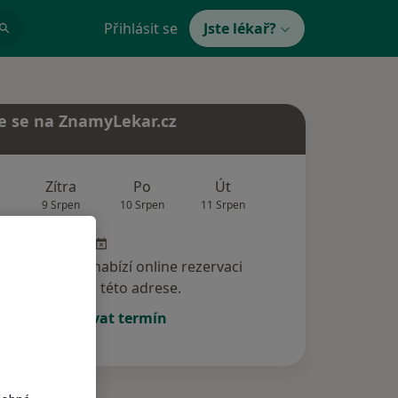
Přihlásit se
Jste lékař?
e se na ZnamyLekar.cz
Zítra
Po
Út
St
Čt
9 Srpen
10 Srpen
11 Srpen
12 Srpen
13 Srp
specialista nenabízí online rezervaci
termínu na této adrese.
Rezervovat termín