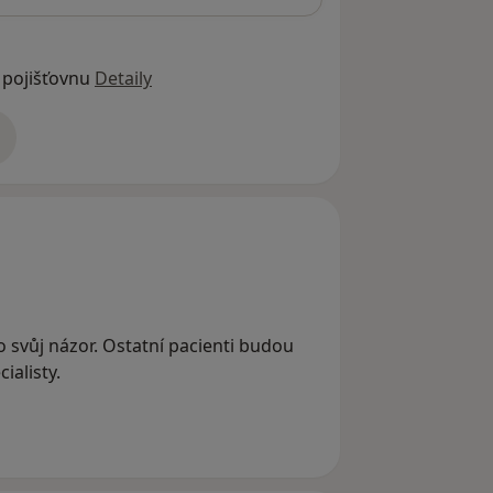
 pojišťovnu
Detaily
adrese
 o svůj názor. Ostatní pacienti budou
ialisty.