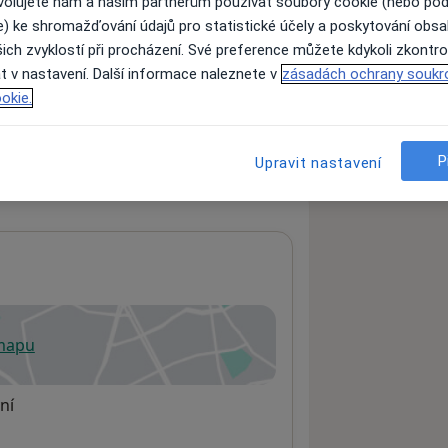
ovolujete nám a našim partnerům používat soubory cookie (nebo po
e) ke shromažďování údajů pro statistické účely a poskytování obs
ich zvyklostí při procházení. Své preference můžete kdykoli zkontro
ách nejsou k dispozici
t v nastavení. Další informace naleznete v
zásadách ochrany soukr
okie.
ádné informace o svých službách.
P
Upravit nastavení
 mapu
 otevře v nové záložce
ní