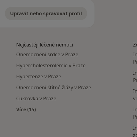
Upravit nebo spravovat profil
Nejčastěji léčené nemoci
Z
Onemocnění srdce v Praze
I
P
Hypercholesterolémie v Praze
I
Hypertenze v Praze
P
Onemocnění štítné žlázy v Praze
I
Cukrovka v Praze
v
Více (15)
I
Více v kategorii: Nejčastěji léčené nemoci
P
I
z