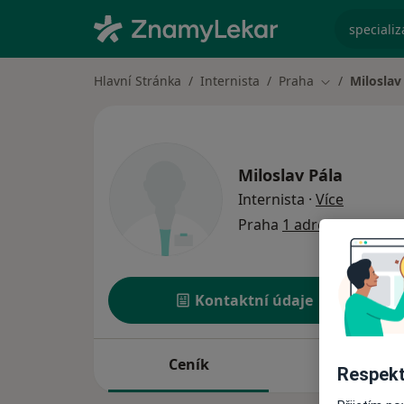
specializ
Hlavní Stránka
Internista
Praha
Miloslav
Změna města
Miloslav Pála
o special
Internista
·
Více
Praha
1 adresa
Kontaktní údaje
Ceník
Adresy
Respekt