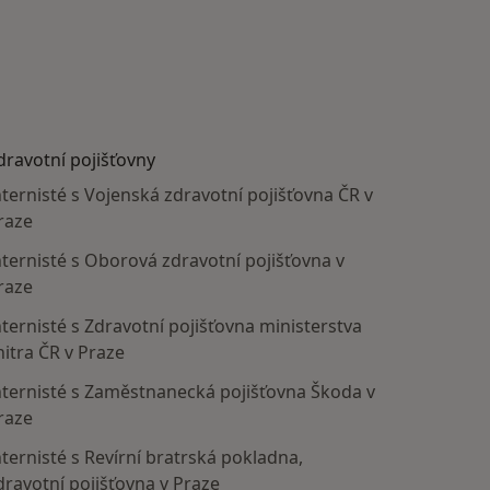
dravotní pojišťovny
nternisté s Vojenská zdravotní pojišťovna ČR v
raze
nternisté s Oborová zdravotní pojišťovna v
raze
nternisté s Zdravotní pojišťovna ministerstva
nitra ČR v Praze
nternisté s Zaměstnanecká pojišťovna Škoda v
raze
nternisté s Revírní bratrská pokladna,
dravotní pojišťovna v Praze