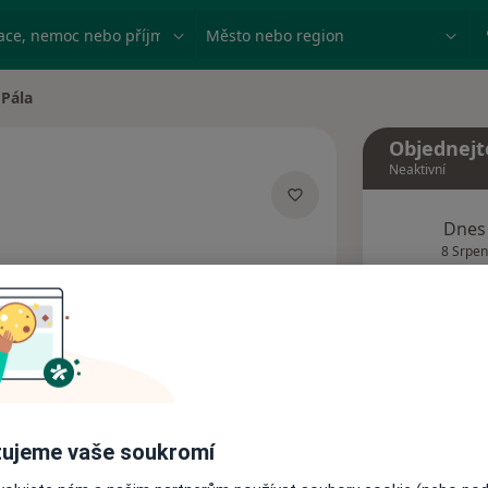
ace, nemoc nebo příjmení
Město nebo region
 Pála
Objednejt
Neaktivní
Dnes
izacích
8 Srpen
Tento 
Rezervovat termín
Názory pacientů
ujeme vaše soukromí