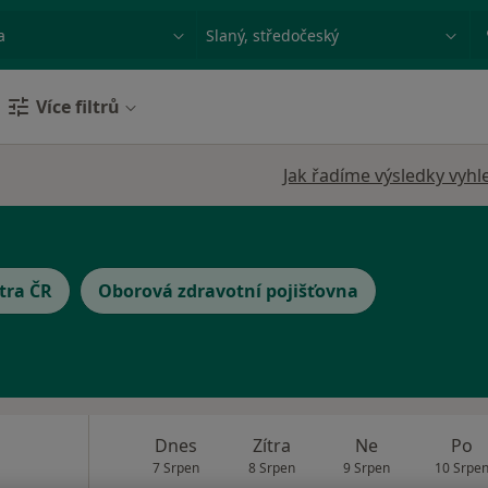
ace, nemoc nebo příjmení
Město nebo region
Více filtrů
Jak řadíme výsledky vyhl
tra ČR
Oborová zdravotní pojišťovna
Dnes
Zítra
Ne
Po
7 Srpen
8 Srpen
9 Srpen
10 Srpe