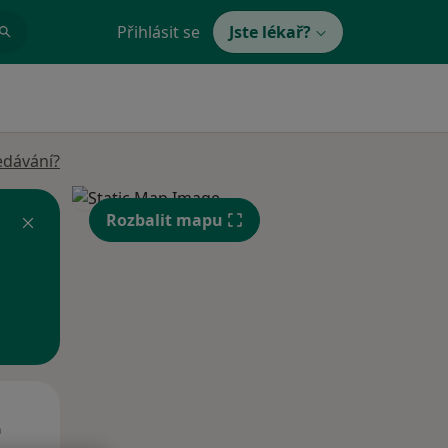
Přihlásit se
Jste lékař?
edávání?
Rozbalit mapu
Út
St
Čt
n
11 Srpen
12 Srpen
13 Srpen