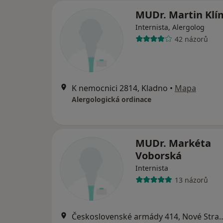
MUDr. Martin Kl
Internista, Alergolog
42 názorů
K nemocnici 2814, Kladno
•
Mapa
Alergologická ordinace
MUDr. Markéta
Voborská
Internista
13 názorů
Československé armády 41