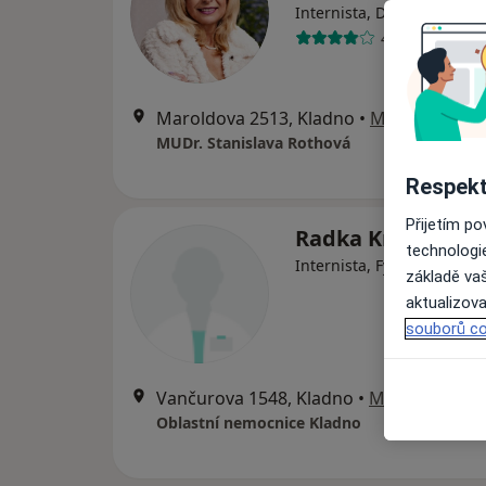
·
Ví
Internista, Diabetolog
4 názory
Maroldova 2513, Kladno
•
Mapa
MUDr. Stanislava Rothová
Respekt
Přijetím p
Radka Krejčová
technologi
Internista, Fyzioterapeut
základě vaš
aktualizova
souborů co
Vančurova 1548, Kladno
•
Mapa
Oblastní nemocnice Kladno