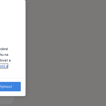
i
dobné
Út
St
Čt
ahu na
n
11 Srpen
12 Srpen
13 Srpen
lovat a
omí a
i
řijmout