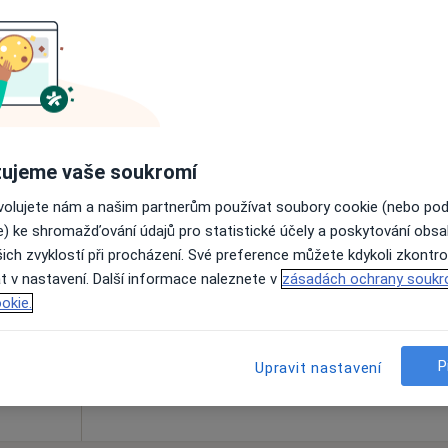
ce
Online rezervace termínu není k dispozic
Rezervovat termín
ujeme vaše soukromí
ovolujete nám a našim partnerům používat soubory cookie (nebo po
Dnes
Zítra
Ne
Po
e) ke shromažďování údajů pro statistické účely a poskytování obs
7 Srpen
8 Srpen
9 Srpen
10 Srpe
ich zvyklostí při procházení. Své preference můžete kdykoli zkontro
t v nastavení. Další informace naleznete v
zásadách ochrany soukr
okie.
Online rezervace termínu není k dispozic
Rezervovat termín
P
Upravit nastavení