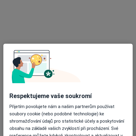
1 názor
Pražská 206/95, Bílina
•
Mapa
Plicní ambulance poliklinika Bílina
Tento specialista nenabízí online rezervaci termínu na této adrese.
Rezervovat termín
Respektujeme vaše soukromí
Přijetím povolujete nám a našim partnerům používat
Dino Alferi
soubory cookie (nebo podobné technologie) ke
Internista
shromažďování údajů pro statistické účely a poskytování
7 názorů
obsahu na základě vašich zvyklostí při procházení. Své
preference můžete kdykoli zkontrolovat a aktualizovat v