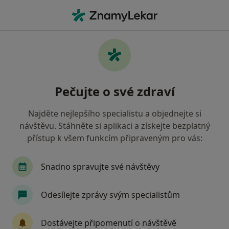
Hla
Internista • Most, ústecký
Filtry
Mapa
Internista Most
Pečujte o své zdraví
Jak řadíme výsledky vyhledávání?
Najděte nejlepšího specialistu a objednejte si
návštěvu. Stáhněte si aplikaci a získejte bezplatný
Jakou pojišťovnu máte?
přístup k všem funkcím připraveným pro vás:
Zdravotní pojišťovna ministerstva vnitra ČR
O
Snadno spravujte své návštěvy
Odesílejte zprávy svým specialistům
Dostávejte připomenutí o návštěvě