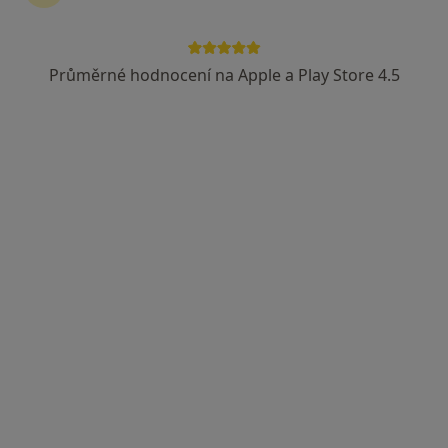
Průměrné hodnocení na Apple a Play Store 4.5
Jan Štěrba
Internista, Fyzioterapeut
Teplice
•
Mapa
Ordinace
Tento specialista nenabízí online rezervaci termínu na této adrese.
Rezervovat termín