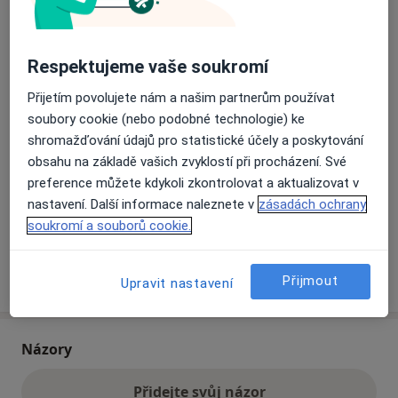
Přiblížit mapu
se otevře v nové záložce
Respektujeme vaše soukromí
Přijetím povolujete nám a našim partnerům používat
Dostupnost
Na této adrese online kalendář není aktivní
soubory cookie (nebo podobné technologie) ke
Co mám v takové situaci udělat?
shromažďování údajů pro statistické účely a poskytování
obsahu na základě vašich zvyklostí při procházení. Své
Způsoby platby (soukromé návštěvy)
preference můžete kdykoli zkontrolovat a aktualizovat v
Na teto adrese lékař přijímá pacienty na pojišťovnu
nastavení. Další informace naleznete v
zásadách ochrany
Detaily
soukromí a souborů cookie.
Více
Přijmout
o adrese
Upravit nastavení
Názory
Přidejte svůj názor