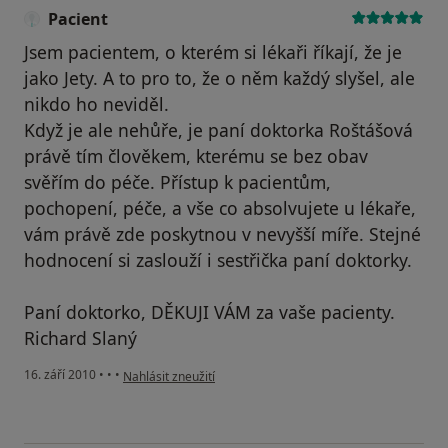
Pacient
Jsem pacientem, o kterém si lékaři říkají, že je
jako Jety. A to pro to, že o něm každý slyšel, ale
nikdo ho neviděl.
Když je ale nehůře, je paní doktorka Roštášová
právě tím člověkem, kterému se bez obav
svěřím do péče. Přístup k pacientům,
pochopení, péče, a vše co absolvujete u lékaře,
vám právě zde poskytnou v nevyšší míře. Stejné
hodnocení si zaslouží i sestřička paní doktorky.
Paní doktorko, DĚKUJI VÁM za vaše pacienty.
Richard Slaný
podle názoru uživatele Pacient
16. září 2010
•
•
•
Nahlásit zneužití