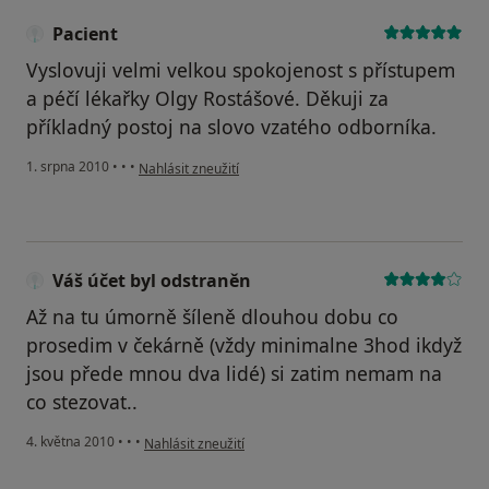
Pacient
Vyslovuji velmi velkou spokojenost s přístupem
a péčí lékařky Olgy Rostášové. Děkuji za
příkladný postoj na slovo vzatého odborníka.
podle názoru uživatele Pacient
1. srpna 2010
•
•
•
Nahlásit zneužití
Váš účet byl odstraněn
Až na tu úmorně šíleně dlouhou dobu co
prosedim v čekárně (vždy minimalne 3hod ikdyž
jsou přede mnou dva lidé) si zatim nemam na
co stezovat..
podle názoru uživatele Váš účet byl odstraněn
4. května 2010
•
•
•
Nahlásit zneužití