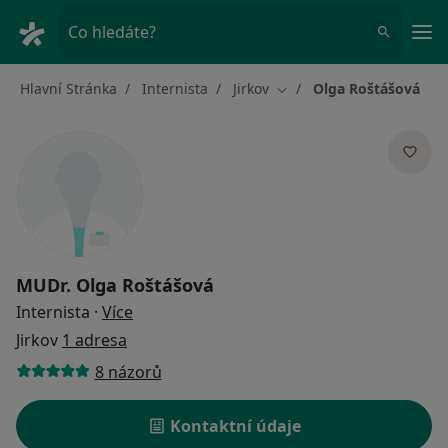
Hla
Co hledáte?
Hlavní Stránka
Internista
Jirkov
Olga Roštášová
Změna města
MUDr.
Olga Roštášová
o specializacích
Internista
·
Více
Jirkov
1 adresa
8 názorů
Kontaktní údaje