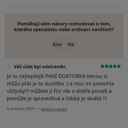
Pomáhají vám názory rozhodovat o tom,
kterého specialistu nebo ordinaci navštívit?
Ano
Ne
Váš účet byl odstraněn
Je to nejlepšejší PANÍ DOKTORKA kterou si
můžu přát je to sluníčko :) a moc mi pomohla
vždycky!!! můžete jí říct vše a dobře poradí a
pomůže je spravedlivá a lidská je skvělá !!!
podle názoru uživatele Váš účet byl odstraněn
8. prosince 2009
•
•
•
Nahlásit zneužití