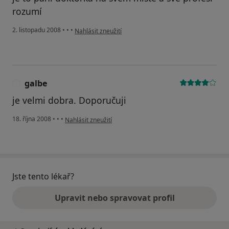
rozumí
podle názoru uživatele krista
2. listopadu 2008
•
•
•
Nahlásit zneužití
galbe
G
je velmi dobra. Doporučuji
podle názoru uživatele galbe
18. října 2008
•
•
•
Nahlásit zneužití
Jste tento lékař?
Upravit nebo spravovat profil