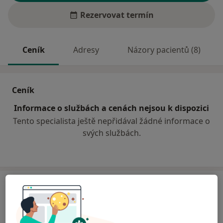
Rezervovat termín
Ceník
Adresy
Názory pacientů (8)
Ceník
Informace o službách a cenách nejsou k dispozici
Tento specialista ještě nepřidával žádné informace o
svých službách.
Adresa
Interna, diabetologie
Dvořákova 1559,
Jirkov
43111