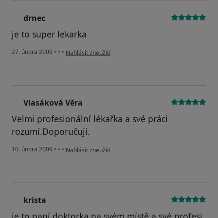
drnec
D
je to super lekarka
podle názoru uživatele drnec
27. února 2009
•
•
•
Nahlásit zneužití
Vlasáková Věra
V
Velmi profesionální lékařka a své práci
rozumí.Doporučuji.
podle názoru uživatele Vlasáková Věra
10. února 2009
•
•
•
Nahlásit zneužití
krista
K
je to paní doktorka na svém místě a své profesi