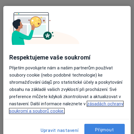
Jan Štěrba
Internista, Fyzioterapeut
Teplice
•
Mapa
Ordinace
Tento specialista nenabízí online rezervaci termínu na této adrese.
Rezervovat termín
Respektujeme vaše soukromí
Přijetím povolujete nám a našim partnerům používat
soubory cookie (nebo podobné technologie) ke
shromažďování údajů pro statistické účely a poskytování
obsahu na základě vašich zvyklostí při procházení. Své
preference můžete kdykoli zkontrolovat a aktualizovat v
nastavení. Další informace naleznete v
zásadách ochrany
soukromí a souborů cookie.
MUDr. Ivan Klener
Internista
Přijmout
Upravit nastavení