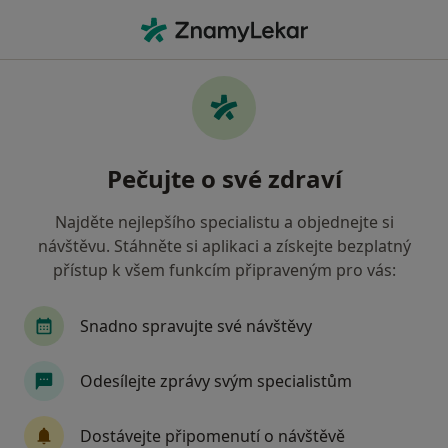
Hla
Internista • Ústí nad Labem, ústecký
Filtry
Mapa
Internista Ústí nad Labem
Pečujte o své zdraví
Jak řadíme výsledky vyhledávání?
Najděte nejlepšího specialistu a objednejte si
návštěvu. Stáhněte si aplikaci a získejte bezplatný
Jakou pojišťovnu máte?
přístup k všem funkcím připraveným pro vás:
Všeobecná zdravotní pojišťovna
Zdravotní poj
Snadno spravujte své návštěvy
Odesílejte zprávy svým specialistům
Dostávejte připomenutí o návštěvě