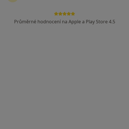
Průměrné hodnocení na Apple a Play Store 4.5
MUDr. Jarmila Pavlovičová
Internista, Praktický lékař
35 názorů
Teplická 270, Jílové
•
Mapa
Ord. praktického lékaře pro dospělé
Tento specialista nenabízí online rezervaci termínu na této adrese.
Rezervovat termín