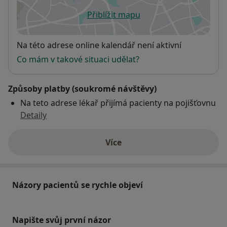
Přiblížit mapu
se otevře v nové záložce
Dostupnost
Na této adrese online kalendář není aktivní
Co mám v takové situaci udělat?
Způsoby platby (soukromé návštěvy)
Na teto adrese lékař přijímá pacienty na pojišťovnu
Detaily
Více
o adrese
Názory pacientů se rychle objeví
Napište svůj první názor