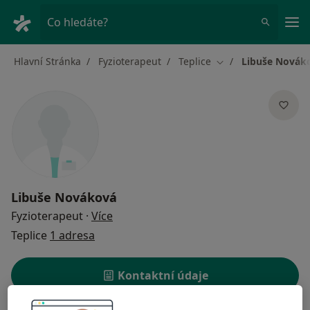
Hla
Co hledáte?
Hlavní Stránka
Fyzioterapeut
Teplice
Libuše Novák
Změna města
Libuše Nováková
o specializacích
Fyzioterapeut
·
Více
Teplice
1 adresa
Kontaktní údaje