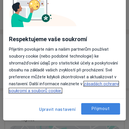
Rezervovat termín
Ceník
Adresy
Názory pacientů
Respektujeme vaše soukromí
Ceník
Přijetím povolujete nám a našim partnerům používat
Informace o službách a cenách nejsou k dispozici
soubory cookie (nebo podobné technologie) ke
Tento specialista ještě nepřidával žádné informace o
shromažďování údajů pro statistické účely a poskytování
svých službách.
obsahu na základě vašich zvyklostí při procházení. Své
preference můžete kdykoli zkontrolovat a aktualizovat v
nastavení. Další informace naleznete v
zásadách ochrany
soukromí a souborů cookie.
Adresa
Přijmout
Upravit nastavení
Ordinace
Teplice