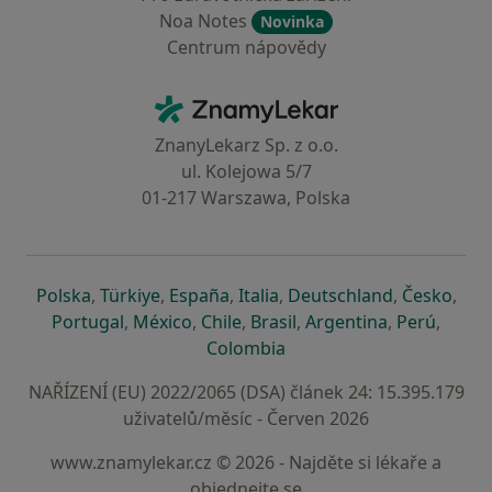
Noa Notes
Novinka
Centrum nápovědy
Kontakt
ZnamyLekar - Hlavní stránka
ZnanyLekarz Sp. z o.o.
ul. Kolejowa 5/7
01-217 Warszawa, Polska
se otevře v nové záložce
se otevře v nové záložce
se otevře v nové záložce
se otevře v nové záložce
se otevře v 
se o
Polska
,
Türkiye
,
España
,
Italia
,
Deutschland
,
Česko
,
se otevře v nové záložce
se otevře v nové záložce
se otevře v nové záložce
se otevře v nové záložc
se otevře v 
se ote
Portugal
,
México
,
Chile
,
Brasil
,
Argentina
,
Perú
,
se otevře v nové záložce
Colombia
NAŘÍZENÍ (EU) 2022/2065 (DSA) článek 24: 15.395.179
uživatelů/měsíc - Červen 2026
www.znamylekar.cz © 2026 - Najděte si lékaře a
objednejte se