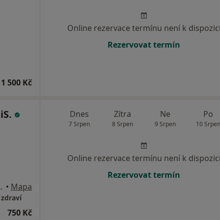
Online rezervace termínu není k dispozic
Rezervovat termín
1 500 Kč
iS.
Dnes
Zítra
Ne
Po
7 Srpen
8 Srpen
9 Srpen
10 Srpe
Online rezervace termínu není k dispozic
Rezervovat termín
um - Skalka, 2. patro), Praha
•
Mapa
 zdraví
750 Kč