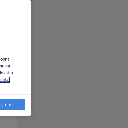
Út
St
Čt
n
11 Srpen
12 Srpen
13 Srpen
dobné
ahu na
lovat a
i
omí a
řijmout
Út
St
Čt
n
11 Srpen
12 Srpen
13 Srpen