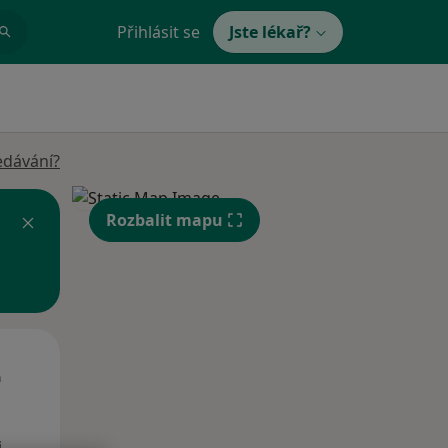
Přihlásit se
Jste lékař?
edávání?
Rozbalit mapu
Út
St
Čt
n
11 Srpen
12 Srpen
13 Srpen
i