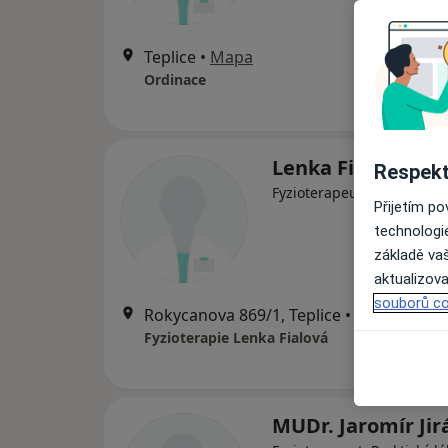
Teplice
•
Mapa
Ordinace
Lenka Fialová DiS
Respekt
Fyzioterapeut
Přijetím p
technologi
základě vaš
aktualizova
souborů co
Rokycanova 869/1, Teplice
•
Mapa
Fyzioterapie Lenka Fialová
MUDr. Jaromír Jir