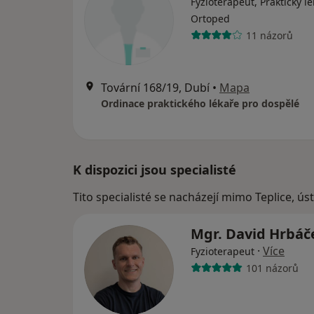
Fyzioterapeut, Praktický lé
Ortoped
11 názorů
Tovární 168/19, Dubí
•
Mapa
Ordinace praktického lékaře pro dospělé
K dispozici jsou specialisté
Tito specialisté se nacházejí mimo Teplice, ú
Mgr. David Hrbá
·
Více
Fyzioterapeut
101 názorů