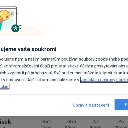
Rezervovat termín
.
Dnes
Zítra
Ne
Po
ujeme vaše soukromí
7 Srpen
8 Srpen
9 Srpen
10 Srpe
ovolujete nám a našim partnerům používat soubory cookie (nebo po
e) ke shromažďování údajů pro statistické účely a poskytování obs
ich zvyklostí při procházení. Své preference můžete kdykoli zkontro
Online rezervace termínu není k dispozic
t v nastavení. Další informace naleznete v
zásadách ochrany soukr
Rezervovat termín
okie.
P
Upravit nastavení
ásek
Dnes
Zítra
Ne
Po
7 Srpen
8 Srpen
9 Srpen
10 Srpe