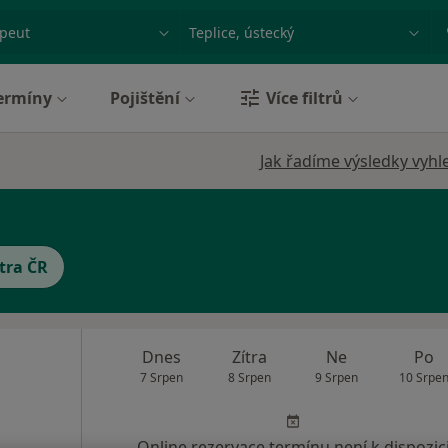
ace, nemoc nebo příjmení
Město nebo region
ermíny
Pojištění
Více filtrů
Jak řadíme výsledky vyhl
tra ČR
Dnes
Zítra
Ne
Po
7 Srpen
8 Srpen
9 Srpen
10 Srpe
Online rezervace termínu není k dispozic