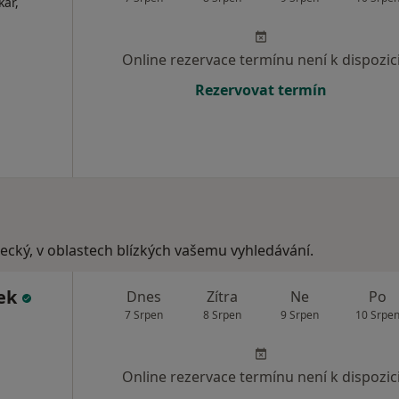
kař,
Online rezervace termínu není k dispozic
Rezervovat termín
stecký, v oblastech blízkých vašemu vyhledávání.
ček
Dnes
Zítra
Ne
Po
7 Srpen
8 Srpen
9 Srpen
10 Srpe
Online rezervace termínu není k dispozic