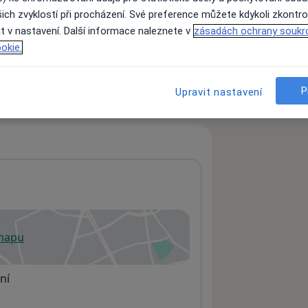
ich zvyklostí při procházení. Své preference můžete kdykoli zkontro
t v nastavení. Další informace naleznete v
zásadách ochrany soukr
okie.
ách nejsou k dispozici
ádné informace o svých službách.
P
Upravit nastavení
 mapu
 otevře v nové záložce
ní