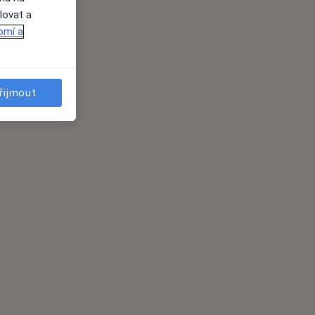
lovat a
omí a
řijmout