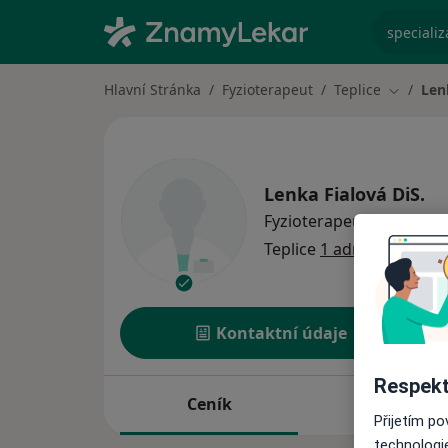
specializ
Hlavní Stránka
Fyzioterapeut
Teplice
Len
Změna m
Lenka Fialová DiS.
o spe
Fyzioterapeut
·
Více
Teplice
1 adresa
Kontaktní údaje
Respekt
Ceník
Adresy
Přijetím p
technologi