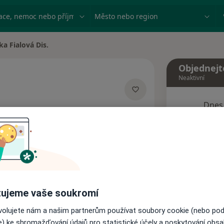
ace, nemoc nebo příjmení
Město nebo region
ka Fialová Dis.
ěsta
Objednejt
Neaktivní
Dnes
cializacích
6 Srpen
Tento 
Rezervovat termín
ujeme vaše soukromí
Názory pacientů
ovolujete nám a našim partnerům používat soubory cookie (nebo po
e) ke shromažďování údajů pro statistické účely a poskytování obs