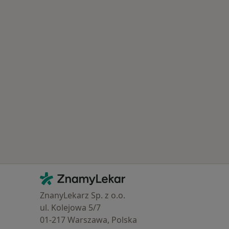
Kontakt
ZnamyLekar - Hlavní stránka
ZnanyLekarz Sp. z o.o.
ul. Kolejowa 5/7
01-217 Warszawa, Polska