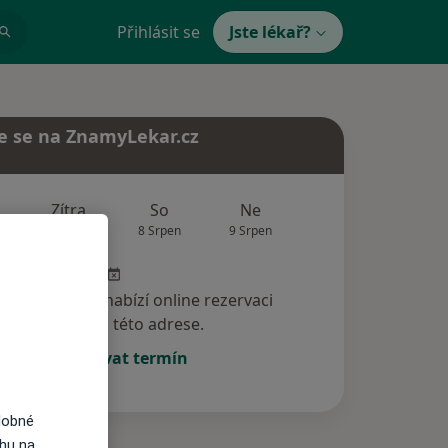
Přihlásit se
Jste lékař?
e se na ZnamyLekar.cz
Zítra
So
Ne
Po
Út
7 Srpen
8 Srpen
9 Srpen
10 Srpen
11 Srp
specialista nenabízí online rezervaci
termínu na této adrese.
Rezervovat termín
dobné
ahu na