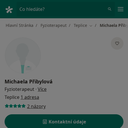
Hla
Co hledáte?
Hlavní Stránka
Fyzioterapeut
Teplice
Michaela Přib
Změna města
Michaela Přibylová
o specializacích
Fyzioterapeut
·
Více
Teplice
1 adresa
2 názory
Kontaktní údaje