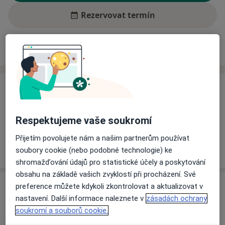
Rezervovat termín
Ceník
Adresy
Názory pacientů (2)
Ceník
Informace o službách a cenách nejsou k dispozici
Respektujeme vaše soukromí
Tento specialista ještě nepřidával žádné informace o
svých službách.
Přijetím povolujete nám a našim partnerům používat
soubory cookie (nebo podobné technologie) ke
shromažďování údajů pro statistické účely a poskytování
obsahu na základě vašich zvyklostí při procházení. Své
Adresa
preference můžete kdykoli zkontrolovat a aktualizovat v
nastavení. Další informace naleznete v
zásadách ochrany
Ordinace
soukromí a souborů cookie.
Teplice