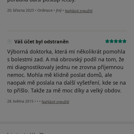
podle názoru uživatele Mirka Schmitzová
20. března 2025
•
Ordinace
•
Jiný
•
Nahlásit zneužití
Váš účet byl odstraněn
Výborná doktorka, která mi několikrát pomohla
s bolestmi zad. A má obrovský podíl na tom, že
mi diagnostikovaly jednu ne zrovna příjemnou
nemoc. Mohla mě klidně poslat domů, ale
naopak mě poslala na další vyšetření, kde se na
to přišlo. Takže za mě moc díky a velký obdov.
podle názoru uživatele Váš účet byl odstraněn
28. května 2015
•
•
•
Nahlásit zneužití