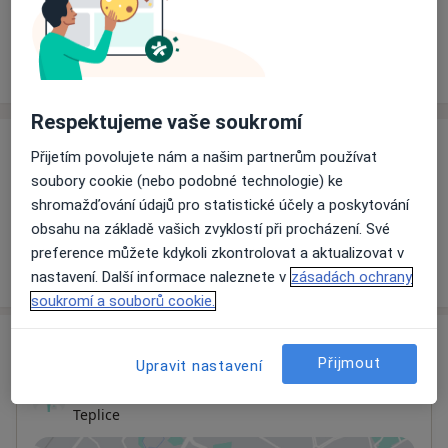
Rezervovat termín
Ceník
Adresy
Názory pacientů
Respektujeme vaše soukromí
Ceník
Přijetím povolujete nám a našim partnerům používat
soubory cookie (nebo podobné technologie) ke
Informace o službách a cenách nejsou k dispozici
shromažďování údajů pro statistické účely a poskytování
Tento specialista ještě nepřidával žádné informace o
obsahu na základě vašich zvyklostí při procházení. Své
svých službách.
preference můžete kdykoli zkontrolovat a aktualizovat v
nastavení. Další informace naleznete v
zásadách ochrany
soukromí a souborů cookie.
Adresa
Přijmout
Upravit nastavení
Ordinace
Teplice