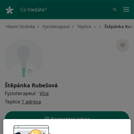
Hla
Co hledáte?
Hlavní Stránka
Fyzioterapeut
Teplice
Štěpánka Rub
Změna města
Štěpánka Rubešová
o specializacích
Fyzioterapeut
·
Více
Teplice
1 adresa
Kontaktní údaje