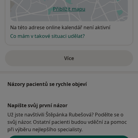
Přiblížit mapu
se otevře v nové záložce
Dostupnost
Na této adrese online kalendář není aktivní
Co mám v takové situaci udělat?
Více
o adrese
Názory pacientů se rychle objeví
Napište svůj první názor
Už jste navštívili Štěpánka Rubešová? Podělte se o
svůj názor. Ostatní pacienti budou vděční za pomoc
při výběru nejlepšího specialisty.