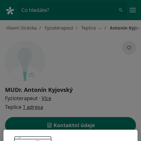
Hla
Co hledáte?
Hlavní Stránka
Fyzioterapeut
Teplice
Antonín Kyjo
Změna města
MUDr.
Antonín Kyjovský
o specializacích
Fyzioterapeut
·
Více
Teplice
1 adresa
Kontaktní údaje