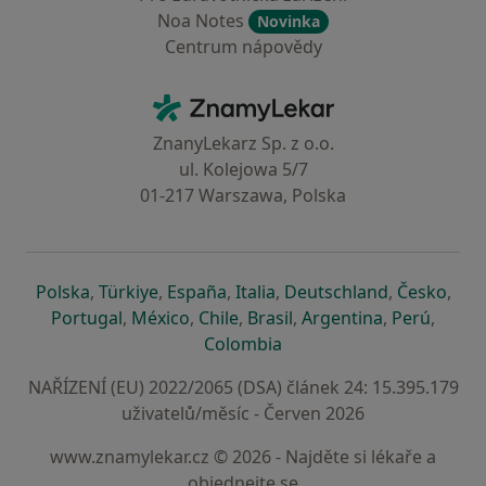
Noa Notes
Novinka
Centrum nápovědy
Kontakt
ZnamyLekar - Hlavní stránka
ZnanyLekarz Sp. z o.o.
ul. Kolejowa 5/7
01-217 Warszawa, Polska
se otevře v nové záložce
se otevře v nové záložce
se otevře v nové záložce
se otevře v nové záložce
se otevře v 
se o
Polska
,
Türkiye
,
España
,
Italia
,
Deutschland
,
Česko
,
se otevře v nové záložce
se otevře v nové záložce
se otevře v nové záložce
se otevře v nové záložc
se otevře v 
se ote
Portugal
,
México
,
Chile
,
Brasil
,
Argentina
,
Perú
,
se otevře v nové záložce
Colombia
NAŘÍZENÍ (EU) 2022/2065 (DSA) článek 24: 15.395.179
uživatelů/měsíc - Červen 2026
www.znamylekar.cz © 2026 - Najděte si lékaře a
objednejte se