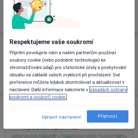
Rezervovat termín
Ceník
Adresy
Názory pacientů
Respektujeme vaše soukromí
Ceník
Přijetím povolujete nám a našim partnerům používat
Informace o službách a cenách nejsou k dispozici
soubory cookie (nebo podobné technologie) ke
Tento specialista ještě nepřidával žádné informace o
shromažďování údajů pro statistické účely a poskytování
svých službách.
obsahu na základě vašich zvyklostí při procházení. Své
preference můžete kdykoli zkontrolovat a aktualizovat v
nastavení. Další informace naleznete v
zásadách ochrany
soukromí a souborů cookie.
Adresa
Přijmout
Upravit nastavení
Lázně Teplice v Čechách a.s.
Mlýnská 253,
Teplice
41538