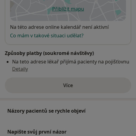
Přiblížit mapu
se otevře v nové záložce
Dostupnost
Na této adrese online kalendář není aktivní
Co mám v takové situaci udělat?
Způsoby platby (soukromé návštěvy)
Na teto adrese lékař přijímá pacienty na pojišťovnu
Detaily
Více
o adrese
Názory pacientů se rychle objeví
Napište svůj první názor