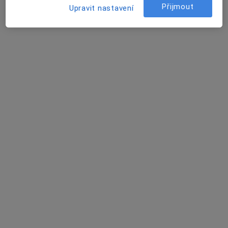
Jan Hulec
Přijmout
Upravit nastavení
Internista, Gastroenterolog
5 názorů
Slavíčkova 8/176, Ústí nad Labem
•
Mapa
Ordinace
Tento specialista nenabízí online rezervaci termínu na této adrese.
Rezervovat termín
Miloš Lapka