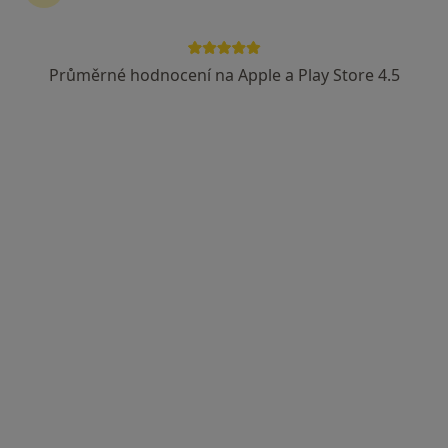
Průměrné hodnocení na Apple a Play Store 4.5
MUDr. Jarmila Pavlovičová
Internista, Praktický lékař
35 názorů
Teplická 270, Jílové
•
Mapa
Ord. praktického lékaře pro dospělé
Tento specialista nenabízí online rezervaci termínu na této adrese.
Rezervovat termín