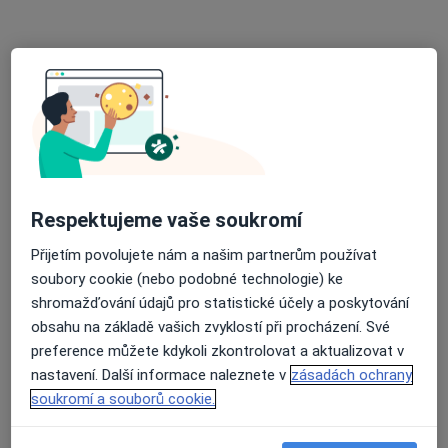
Internista, Praktický lékař
22 názorů
Adresa 1
Adresa 2
Brožíkova 12, Ústí nad Labem
•
Mapa
Ord. PLD - akupunktura
Tento specialista nenabízí online rezervaci termínu na této adrese.
Respektujeme vaše soukromí
Rezervovat termín
Přijetím povolujete nám a našim partnerům používat
soubory cookie (nebo podobné technologie) ke
shromažďování údajů pro statistické účely a poskytování
obsahu na základě vašich zvyklostí při procházení. Své
preference můžete kdykoli zkontrolovat a aktualizovat v
nastavení. Další informace naleznete v
zásadách ochrany
soukromí a souborů cookie.