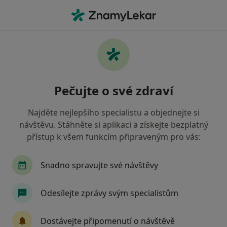
Hla
Internista • Děčín, ústecký
Filtry
Mapa
Internista Děčín
Pečujte o své zdraví
Jak řadíme výsledky vyhledávání?
Najděte nejlepšího specialistu a objednejte si
návštěvu. Stáhněte si aplikaci a získejte bezplatný
Jakou pojišťovnu máte?
přístup k všem funkcím připraveným pro vás:
Zdravotní pojišťovna ministerstva vnitra ČR
O
Snadno spravujte své návštěvy
Odesílejte zprávy svým specialistům
Dostávejte připomenutí o návštěvě