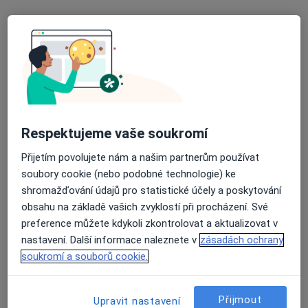
MUDr. Nikolaj Štaňko
Internista, Diabetolog
6 názorů
Purkyňova 1849, Česká Lípa
•
Mapa
Nemocnice s poliklinikou Česká Lípa, a. s.
Tento specialista nenabízí online rezervaci termínu na této adrese.
Respektujeme vaše soukromí
Rezervovat termín
Přijetím povolujete nám a našim partnerům používat
soubory cookie (nebo podobné technologie) ke
shromažďování údajů pro statistické účely a poskytování
obsahu na základě vašich zvyklostí při procházení. Své
preference můžete kdykoli zkontrolovat a aktualizovat v
nastavení. Další informace naleznete v
zásadách ochrany
soukromí a souborů cookie.
Přijmout
MUDr. Eva Pinkavová
Upravit nastavení