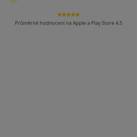
Prim. MUDr. Ivan Murga
·
Více
Internista, Praktický lékař, Plicní lékař
Průměrné hodnocení na Apple a Play Store 4.5
2 názory
Purkyňova 1849, Česká Lípa
•
Mapa
Nemocnice s poliklinikou Česká Lípa, a. s.
Celkové vyšetření
od 552 kč
Tento specialista nenabízí online rezervaci termínu na této adrese.
Rezervovat termín