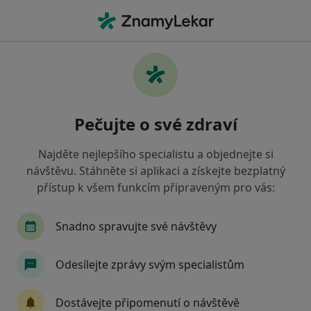
Hla
Internista • Česká Kamenice, ústecký
Filtry
Mapa
Internista Česká Kamenice
Pečujte o své zdraví
Jak řadíme výsledky vyhledávání?
Najděte nejlepšího specialistu a objednejte si
návštěvu. Stáhněte si aplikaci a získejte bezplatný
Jakou pojišťovnu máte?
přístup k všem funkcím připraveným pro vás:
Snadno spravujte své návštěvy
Odesílejte zprávy svým specialistům
Dostávejte připomenutí o návštěvě